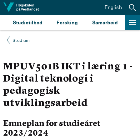
Hopp til innhald
English
Studietilbod
Forsking
Samarbeid
Studium
MPUV501B IKT i læring 1 -
Digital teknologi i
pedagogisk
utviklingsarbeid
Emneplan for studieåret
2023/2024