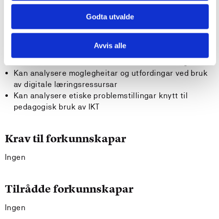
med utgangspunkt i forskingsbasert kunnskap
Kan kritisk analysere problemstillingar knytt til
Godta utvalde
samspelet mellom læring, fag og IKT
Kan rettleie elevar i utvikling av ferdigheiter og
Avvis alle
forståing i bruk av IKT som reiskap for læring
Kan arbeide med IKT-relatert kvalitetsutvikling
Kan analysere moglegheitar og utfordingar ved bruk
av digitale læringsressursar
Kan analysere etiske problemstillingar knytt til
pedagogisk bruk av IKT
Krav til forkunnskapar
Ingen
Tilrådde forkunnskapar
Ingen