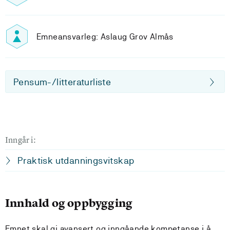
Emneansvarleg: Aslaug Grov Almås
Pensum-/litteraturliste
Inngår i:
Praktisk utdanningsvitskap
Innhald og oppbygging
Emnet skal gi avansert og inngåande kompetanse i å