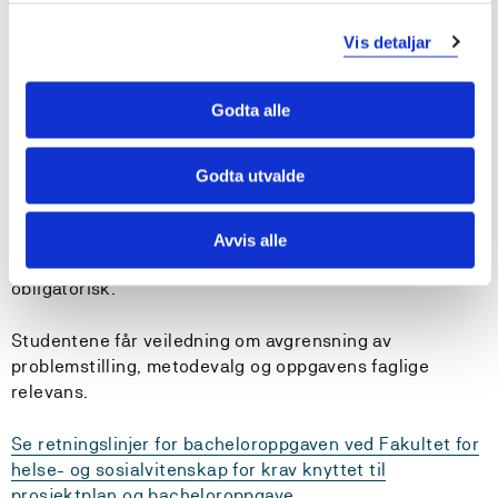
To eller tre studenter arbeider som hovedregel sammen
Vis detaljar
om bacheloroppgaven. Studenter som av særskilte
årsaker ønsker å skrive alene, må søke emneansvarlig
om dette. Studentene har ansvar for egen
Godta alle
læringsprosess. Veilederkontrakt inngått i ERG300, i
forbindelse med utarbeiding av prosjektplan, gjelder
Godta utvalde
fortsatt. Studentene leverer et skriftlig
veiledningsgrunnlag i forkant av hver veiledningstime.
Studentene får inntil tre timers veiledning knyttet til
Avvis alle
skriftlig bacheloroppgaven, hvorav en time er
obligatorisk.
Studentene får veiledning om avgrensning av
problemstilling, metodevalg og oppgavens faglige
relevans.
Se retningslinjer for bacheloroppgaven ved Fakultet for
helse- og sosialvitenskap for krav knyttet til
prosjektplan og bacheloroppgave