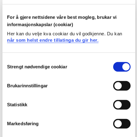
kan vise evne til selvstendig faglig refleksjon i
fagfordypning og utviklingsarbeid
For å gjere nettsidene våre best mogleg, brukar vi
er bevisst forskningsetikk og betydningen av å
informasjonskapslar (cookiar)
implementere forskning i praksis
Her kan du velje kva cookiar du vil godkjenne. Du kan
når som helst endre tillatinga du gir her.
Krav til forkunnskaper
Bestått første og andre studieår.
Consent
Strengt nødvendige cookiar
Selection
Anbefalte forkunnskaper
Brukarinnstillingar
Bestått ERG300 og ERGP3.
Statistikk
Undervisnings- og læringsformer
Markedsføring
Ulike undervisningsformer og studentaktive
læringsmetoder blir benyttet i emnet.