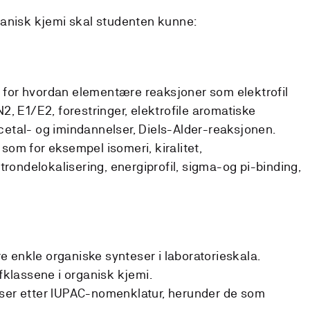
ganisk kjemi skal studenten kunne:
 for hvordan elementære reaksjoner som elektrofil
N2, E1/E2, forestringer, elektrofile aromatiske
cetal- og imindannelser, Diels-Alder-reaksjonen.
som for eksempel isomeri, kiralitet,
ondelokalisering, energiprofil, sigma-og pi-binding,
 enkle organiske synteser i laboratorieskala.
ffklassene i organisk kjemi.
lser etter IUPAC-nomenklatur, herunder de som