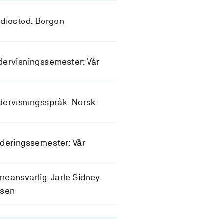
diested: Bergen
ervisningssemester: Vår
ervisningsspråk: Norsk
deringssemester: Vår
eansvarlig: Jarle Sidney
esen