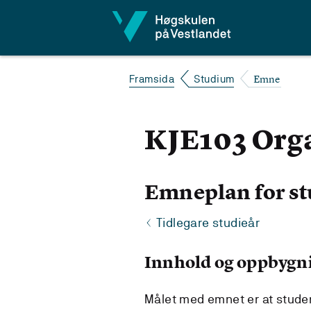
Hopp til innhald
Emne
Framsida
Studium
KJE103 Org
Emneplan for st
Tidlegare studieår
Innhold og oppbygn
Målet med emnet er at studen