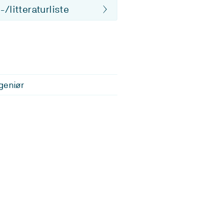
/litteraturliste
geniør