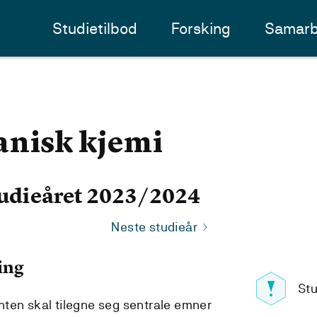
Studietilbod
Forsking
Samarb
anisk kjemi
udieåret 2023/2024
Neste studieår
ing
Stu
ten skal tilegne seg sentrale emner