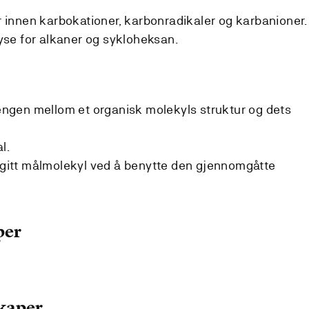
er innen karbokationer, karbonradikaler og karbanioner.
se for alkaner og sykloheksan.
gen mellom et organisk molekyls struktur og dets
l.
angitt målmolekyl ved å benytte den gjennomgåtte
per
kaper