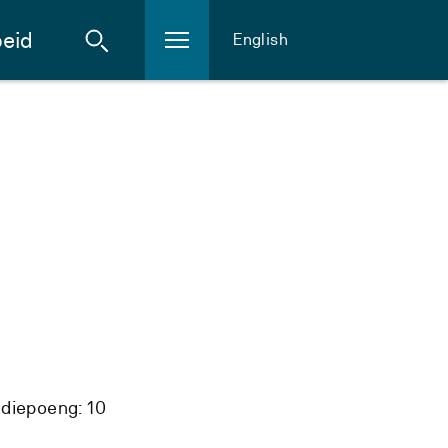
eid
English
diepoeng: 10