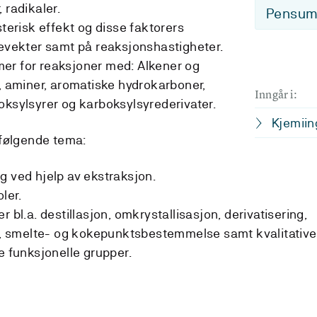
 radikaler.
Pensum-
sterisk effekt og disse faktorers
kevekter samt på reaksjonshastigheter.
er for reaksjoner med: Alkener og
e, aminer, aromatiske hydrokarboner,
Inngår i:
oksylsyrer og karboksylsyrederivater.
Kjemiin
 følgende tema:
g ved hjelp av ekstraksjon.
ler.
 bl.a. destillasjon, omkrystallisasjon, derivatisering,
 smelte- og kokepunktsbestemmelse samt kvalitative
e funksjonelle grupper.