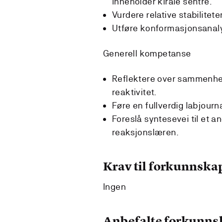
inneholder kirale sentre.
Vurdere relative stabilitet
Utføre konformasjonsanaly
Generell kompetanse
Reflektere over sammenhen
reaktivitet.
Føre en fullverdig labjourna
Foreslå syntesevei til et 
reaksjonslæren.
Krav til forkunnska
Ingen
Anbefalte forkunns