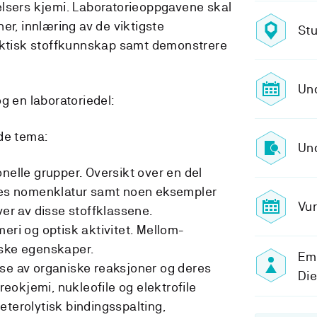
elsers kjemi. Laboratorieoppgavene skal
er, innlæring av de viktigste
Stu
raktisk stoffkunnskap samt demonstrere
Und
g en laboratoriedel:
de tema:
Und
nelle grupper. Oversikt over en del
eres nomenklatur samt noen eksempler
Vur
ver av disse stoffklassene.
eri og optisk aktivitet. Mellom-
iske egenskaper.
Emn
se av organiske reaksjoner og deres
Di
okjemi, nukleofile og elektrofile
eterolytisk bindingsspalting,