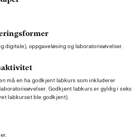
læringsformer
g digitale), oppgaveløsing og laboratorieøvelser.
aktivitet
men må en ha godkjent labkurs som inkluderer
laboratorieøvelser. Godkjent labkurs er gyldig i seks
et labkurset ble godkjent).
er.