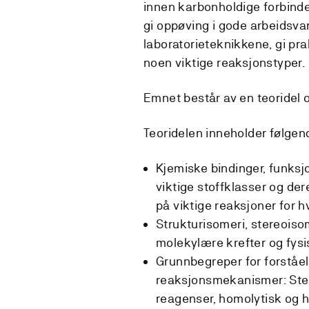
innen karbonholdige forbind
gi oppøving i gode arbeidsvan
laboratorieteknikkene, gi p
noen viktige reaksjonstyper.
Emnet består av en teoridel o
Teoridelen inneholder følgen
Kjemiske bindinger, funksjo
viktige stoffklasser og d
på viktige reaksjoner for h
Strukturisomeri, stereoisom
molekylære krefter og fys
Grunnbegreper for forståel
reaksjonsmekanismer: Stere
reagenser, homolytisk og h