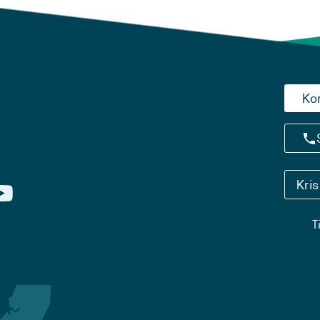
Ko
Kri
T