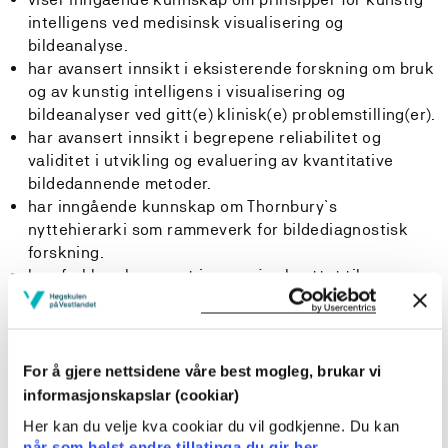
intelligens ved medisinsk visualisering og
bildeanalyse.
har avansert innsikt i eksisterende forskning om bruk
og av kunstig intelligens i visualisering og
bildeanalyser ved gitt(e) klinisk(e) problemstilling(er).
har avansert innsikt i begrepene reliabilitet og
validitet i utvikling og evaluering av kvantitative
bildedannende metoder.
har inngående kunnskap om Thornbury`s
nyttehierarki som rammeverk for bildediagnostisk
forskning.
kan forklare begrepet innovasjon knyttet til
radiografi.
Ferdigheter:
Studenten…
For å gjere nettsidene våre best mogleg, brukar vi
kan benytte relevant(e) programvare(r) for å utføre
informasjonskapslar (cookiar)
bildebehandlingsoppgaver der kunstig intelligens
Her kan du velje kva cookiar du vil godkjenne. Du kan
anvendes.
når som helst endre tillatinga du gir her.