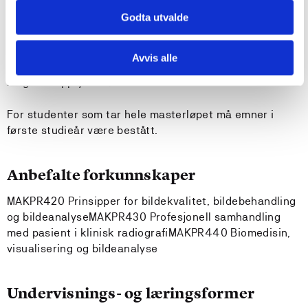
Krav til forkunnskaper
Godta utvalde
Det er mulig å søke opptak til emnet som enkeltemne
Avvis alle
for andre som ikke er tatt opp på studieretningen så
lenge de oppfyller søknadskriteriene for masterstudiet.
For studenter som tar hele masterløpet må emner i
første studieår være bestått.
Anbefalte forkunnskaper
MAKPR420 Prinsipper for bildekvalitet, bildebehandling
og bildeanalyseMAKPR430 Profesjonell samhandling
med pasient i klinisk radiografiMAKPR440 Biomedisin,
visualisering og bildeanalyse
Undervisnings- og læringsformer