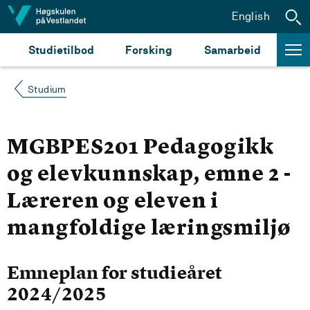
Hopp til innhald
English
Studietilbod
Forsking
Samarbeid
Studium
MGBPES201 Pedagogikk
og elevkunnskap, emne 2 -
Læreren og eleven i
mangfoldige læringsmiljø
Emneplan for studieåret
2024/2025