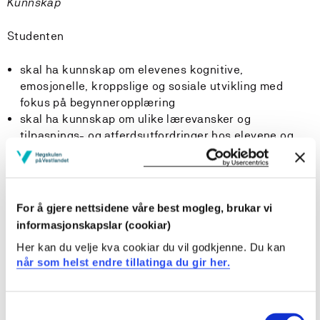
Kunnskap
Studenten
skal ha kunnskap om elevenes kognitive,
emosjonelle, kroppslige og sosiale utvikling med
fokus på begynneropplæring
skal ha kunnskap om ulike lærevansker og
tilpasnings- og atferdsutfordringer hos elevene og
hvordan disse kommer til uttrykk i opplæringen
skal ha kunnskap om barn i sorg og krise, overgrep
mot barn og vanskelige livssituasjoner for barn
skal ha kunnskap om sentrale prinsipper som
For å gjere nettsidene våre best mogleg, brukar vi
fremmer inkluderende opplæring og tilpasset
informasjonskapslar (cookiar)
opplæring
Her kan du velje kva cookiar du vil godkjenne. Du kan
skal ha kunnskap om norsk skole og samfunn i lys av
når som helst endre tillatinga du gir her.
kristen tradisjon, sekularisering, pluralisme og
fundamentalisme
skal ha kunnskap om sentrale religioner og livssyn i
Consent
Norge og deres betydning for elevene