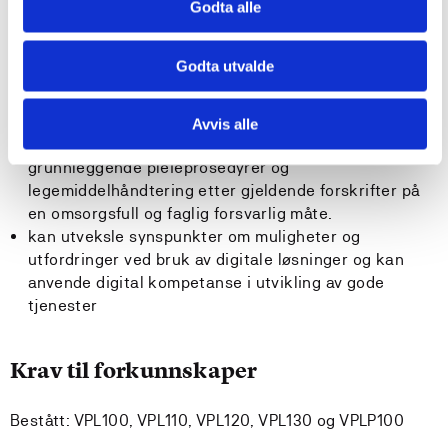
brukere og andre profesjoner med utgangspunkt i
Godta alle
respekt for den enkeltes verdighet
kan planlegge, gjennomføre, dokumentere og
Godta utvalde
evaluere individuelle tiltak med utgangspunkt i
brukeres mål og behov, i tråd med faglige føringer,
etiske krav og retningslinjer
Avvis alle
kan planlegge og gjennomføre daglig omsorg,
grunnleggende pleieprosedyrer og
legemiddelhåndtering etter gjeldende forskrifter på
en omsorgsfull og faglig forsvarlig måte.
kan utveksle synspunkter om muligheter og
utfordringer ved bruk av digitale løsninger og kan
anvende digital kompetanse i utvikling av gode
tjenester
Krav til forkunnskaper
Bestått: VPL100, VPL110, VPL120, VPL130 og VPLP100