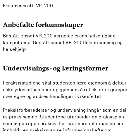
Eksamensrett: VPL200
Anbefalte forkunnskaper
Bestått emnet VPL200 Vernepleierens helsefaglige
kompetanse. Bestått emnet VPL210 Helsefremming og
helsehjelp
Undervisnings- og læringsformer
I praksisstudiene skal studenten lære gjennom å delta i
ulike yrkessituasjoner og gjennom å reflektere i grupper
over egne og andres handlinger i yrkesfeltet.
Praksisforberedelser og undervisning inngår som en del
av praksisemne. Studentene utarbeider en praksisplan
som følges opp i praksis. For nærmere informasjon om
innhold i en praksisplan se informasjonshefte om