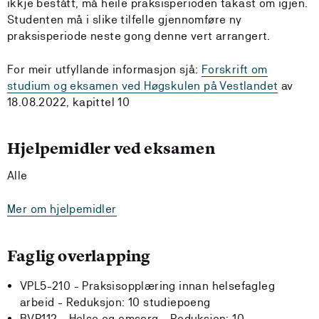
ikkje bestått, må heile praksisperioden takast om igjen.
Studenten må i slike tilfelle gjennomføre ny
praksisperiode neste gong denne vert arrangert.
For meir utfyllande informasjon sjå:
Forskrift om
studium og eksamen ved Høgskulen på Vestlandet
av
18.08.2022, kapittel 10
Hjelpemidler ved eksamen
Alle
Mer om hjelpemidler
Faglig overlapping
VPL5-210 - Praksisopplæring innan helsefagleg
arbeid -
Reduksjon:
10 studiepoeng
BVP112 - Helse og omsorg -
Reduksjon:
10