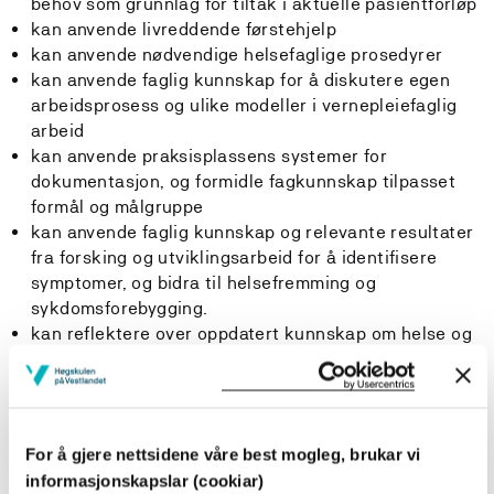
behov som grunnlag for tiltak i aktuelle pasientforløp
kan anvende livreddende førstehjelp
kan anvende nødvendige helsefaglige prosedyrer
kan anvende faglig kunnskap for å diskutere egen
arbeidsprosess og ulike modeller i vernepleiefaglig
arbeid
kan anvende praksisplassens systemer for
dokumentasjon, og formidle fagkunnskap tilpasset
formål og målgruppe
kan anvende faglig kunnskap og relevante resultater
fra forsking og utviklingsarbeid for å identifisere
symptomer, og bidra til helsefremming og
sykdomsforebygging.
kan reflektere over oppdatert kunnskap om helse og
velferdssystemet, lover, regelverk og veiledere i sin
tjenesteutøvelse for å sikre likeverdige og faglig
forsvarlige tilbud til tjenestemottakere
kan reflektere over egen yrkesutøvelse og justere
For å gjere nettsidene våre best mogleg, brukar vi
denne under veiledning
informasjonskapslar (cookiar)
kan reflektere over egen kompetanse og innhente