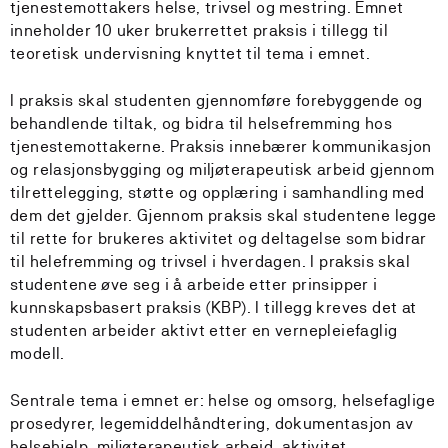
tjenestemottakers helse, trivsel og mestring. Emnet
inneholder 10 uker brukerrettet praksis i tillegg til
teoretisk undervisning knyttet til tema i emnet.
I praksis skal studenten gjennomføre forebyggende og
behandlende tiltak, og bidra til helsefremming hos
tjenestemottakerne
.
Praksis innebærer kommunikasjon
og relasjonsbygging og miljøterapeutisk arbeid gjennom
tilrettelegging, støtte og opplæring i samhandling med
dem det gjelder. Gjennom praksis skal studentene legge
til rette for brukeres aktivitet og deltagelse som bidrar
til helefremming og trivsel i hverdagen. I praksis skal
studentene øve seg i å arbeide etter prinsipper i
kunnskapsbasert praksis (KBP). I tillegg kreves det at
studenten arbeider aktivt etter en vernepleiefaglig
modell.
Sentrale tema i emnet er: helse og omsorg, helsefaglige
prosedyrer, legemiddelhåndtering, dokumentasjon av
helsehjelp, miljøterapeutisk arbeid, aktivitet,