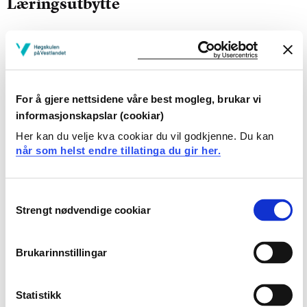
Læringsutbytte
Ved fullført emne skal studenten ha følgjande totale
læringsutbytte:
Kunnskapar
For å gjere nettsidene våre best mogleg, brukar vi
informasjonskapslar (cookiar)
Studenten
Her kan du velje kva cookiar du vil godkjenne. Du kan
har kjennskap til barnehagen som organisasjon og
når som helst endre tillatinga du gir her.
relevante styringsdokument
har kunnskap om ulike observasjonsmetodar som
Consent
reiskap for refleksjon over seg sjølv, barns veremåte
Strengt nødvendige cookiar
Selection
og deira omsorgs-, leike- og læringsbehov
Ferdigheiter
Brukarinnstillingar
Studenten
Statistikk