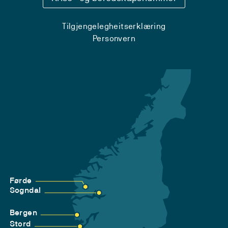
Tilgjengelegheitserklæring
Personvern
Førde
Sogndal
Bergen
Stord