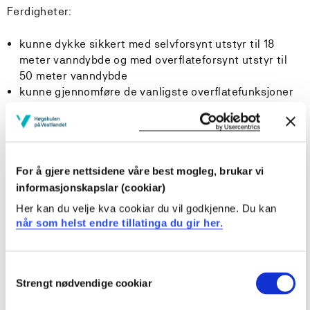
Ferdigheter:
kunne dykke sikkert med selvforsynt utstyr til 18
meter vanndybde og med overflateforsynt utstyr til
50 meter vanndybde
kunne gjennomføre de vanligste overflatefunksjoner
ved dykkeoperasjoner ned til 18 meter med
selvforsynt utstyr samt med overflateforsynt utstyr til
50 meter
kunne på en sikker måte gjennomføre dykking med
For å gjere nettsidene våre best mogleg, brukar vi
nitrox som pustegass med de begrensninger som
gjelder. Utføre grunnleggende daglig vedlikehold og
informasjonskapslar (cookiar)
kontroll av utstyr
Her kan du velje kva cookiar du vil godkjenne. Du kan
kunne anvende grunnleggende HMS for å ivareta
når som helst endre tillatinga du gir her.
egen og andres sikkerhet i forbindelse med en
dykkeoperasjon, herunder også planlegging av slikt
arbeid
Consent
kunne planlegge og gjennomføre undervannsarbeidet
Strengt nødvendige cookiar
Selection
i tråd med gjeldende krav til helse, miljø og sikkerhet.