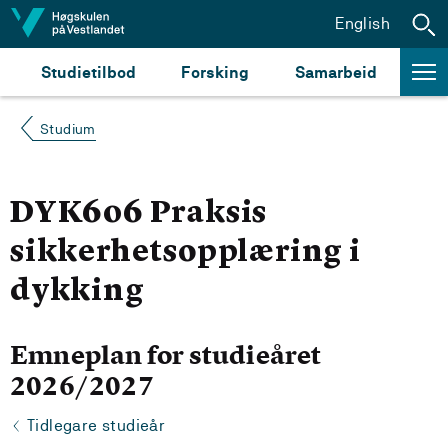
Hopp til innhald
English
Studietilbod
Forsking
Samarbeid
Studium
DYK606 Praksis
sikkerhetsopplæring i
dykking
Emneplan for studieåret
2026/2027
Tidlegare studieår