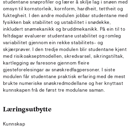
studentane snøprofiler og lærer å skilje lag i snøen med
omsyn til kornstorleik, kornform, hardheit, tettheit og
fuktegheit. I den andre modulen jobbar studentane med
fysikken bak stabilitet og ustabilitet i snødekke,
inkludert snømekanikk og bruddmekanikk. På ein til to
feltdagar evaluerer studentane ustabilitet og romleg
variabilitet gjennom ein rekke stabilitets- og
skjærprøver. I den tredje modulen blir studentane kjent
med risikoakseptmodellen, skredvarsel, sikringstiltak,
kartlegging av faresone gjennom fleire
gjesteforelesingar av snøskredfagpersoner. I siste
modulen får studentane praktisk erfaring med de mest
brukte numeriske snøskredmodellane og her knyttast
kunnskapen frå de først tre modulane saman.
Læringsutbytte
Kunnskap