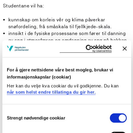
Studentane vil ha:
kunnskap om korleis vêr og klima påverkar
snøfordeling, frå småskala til fjellkjede-skala.
innsikt i de fysiske prosessane som fører til danning
av snø i atmosfæren og omdanning av snø på bakken.
kunnskap om ulike typar snøskred og skreddannings-
prosessar
kunnskap om skredfareanalyse, skadeavgrensing og
førebygging
For å gjere nettsidene våre best mogleg, brukar vi
informasjonskapslar (cookiar)
Ferdigheiter
Her kan du velje kva cookiar du vil godkjenne. Du kan
når som helst endre tillatinga du gir her.
Studentane kan:
beskrive eit snøprofil i felt og skilje lag i snøen i høve
Consent
kornstorleik, kornform, hardheit, tettheit og
Strengt nødvendige cookiar
Selection
fuktegheit
vurdere stabiliteten av snødekket ved hjelp av ulike