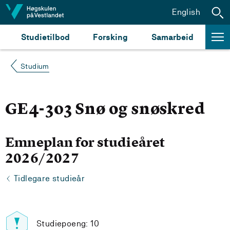
Hopp til innhald
English
Studietilbod
Forsking
Samarbeid
Studium
GE4-303 Snø og snøskred
Emneplan for studieåret
2026/2027
Tidlegare studieår
Studiepoeng: 10