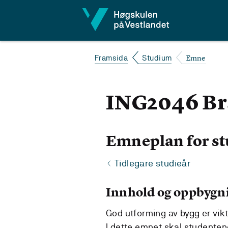
Hopp til innhald
Emne
Framsida
Studium
ING2046 Br
Emneplan for st
Tidlegare studieår
Innhold og oppbygn
God utforming av bygg er vikt
I dette emnet skal studentene