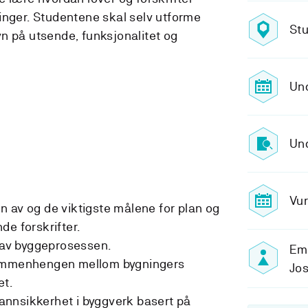
inger. Studentene skal selv utforme
St
n på utsende, funksjonalitet og
Und
Und
Vur
 av og de viktigste målene for plan og
de forskrifter.
g av byggeprosessen.
Emn
sammenhengen mellom bygningers
Jo
et.
nnsikkerhet i byggverk basert på