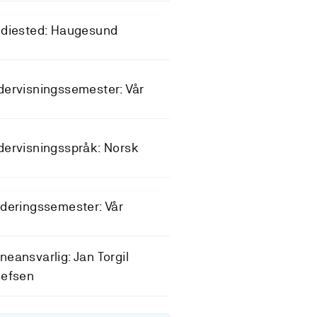
udiested: Haugesund
ervisningssemester: Vår
ervisningsspråk: Norsk
deringssemester: Vår
eansvarlig: Jan Torgil
sefsen