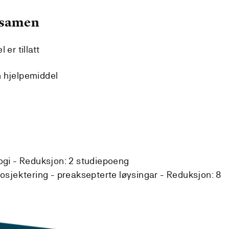
ksamen
er tillatt
n hjelpemiddel
ogi -
Reduksjon:
2 studiepoeng
osjektering - preaksepterte løysingar -
Reduksjon:
8