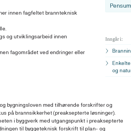
Pensum-
er innen fagfeltet brannteknisk
le.
gs og utviklingsarbeid innen
Inngår i:
Brannin
nen fagområdet ved endringer eller
Enkelte
og natu
 og bygningsloven med tilhørende forskrifter og
us på brannsikkerhet (preaksepterte løsninger).
eten i byggverk med utgangspunkt i preaksepterte
ningen til byggeteknisk forskrift til plan- og