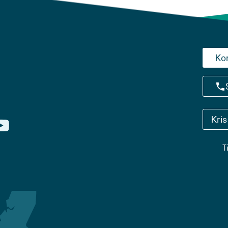
Ko
Kri
T