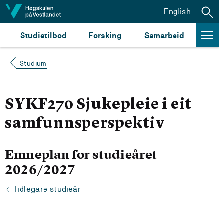
Hopp til innhald
English
Studietilbod
Forsking
Samarbeid
Studium
SYKF270 Sjukepleie i eit
samfunnsperspektiv
Emneplan for studieåret
2026/2027
Tidlegare studieår