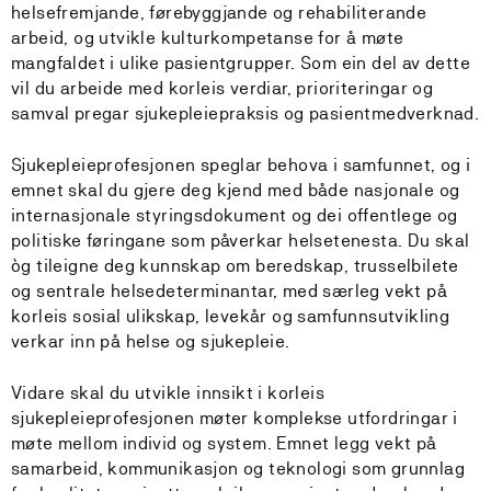
helsefremjande, førebyggjande og rehabiliterande
arbeid, og utvikle kulturkompetanse for å møte
mangfaldet i ulike pasientgrupper. Som ein del av dette
vil du arbeide med korleis verdiar, prioriteringar og
samval pregar sjukepleiepraksis og pasientmedverknad.
Sjukepleieprofesjonen speglar behova i samfunnet, og i
emnet skal du gjere deg kjend med både nasjonale og
internasjonale styringsdokument og dei offentlege og
politiske føringane som påverkar helsetenesta. Du skal
òg tileigne deg kunnskap om beredskap, trusselbilete
og sentrale helsedeterminantar, med særleg vekt på
korleis sosial ulikskap, levekår og samfunnsutvikling
verkar inn på helse og sjukepleie.
Vidare skal du utvikle innsikt i korleis
sjukepleieprofesjonen møter komplekse utfordringar i
møte mellom individ og system. Emnet legg vekt på
samarbeid, kommunikasjon og teknologi som grunnlag