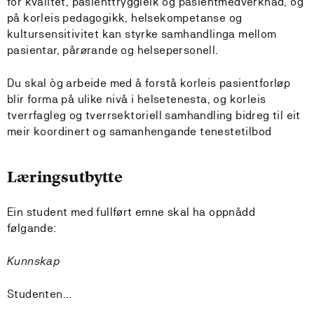
for kvalitet, pasienttryggleik og pasientmedverknad, og
på korleis pedagogikk, helsekompetanse og
kultursensitivitet kan styrke samhandlinga mellom
pasientar, pårørande og helsepersonell.
Du skal òg arbeide med å forstå korleis pasientforløp
blir forma på ulike nivå i helsetenesta, og korleis
tverrfagleg og tverrsektoriell samhandling bidreg til eit
meir koordinert og samanhengande tenestetilbod
Læringsutbytte
Ein student med fullført emne skal ha oppnådd
følgande:
Kunnskap
Studenten...