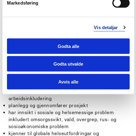
Markedsføring
utviklingsarbeid i teoretiske og praktiske
problemstillingar
nytter kunnskap om lærings-, meistrings- og
Vis detaljar
endringsprosessar i rettleiing og undervisning
Generell kompetanse
Godta alle
Studenten...
Godta utvalde
har innsikt i samanhengane mellom helse, utdanning,
arbeid og levekår, og kan nytte dette i si
Avvis alle
tenesteutøving både overfor enkeltpersonar og
grupper i samfunnet, for å bidra til god folkehelse og
arbeidsinkludering
planlegg og gjennomfører prosjekt
har innsikt i sosiale og helsemessige problem
inkludert omsorgssvikt, vald, overgrep, rus- og
sosioøkonomiske problem
kjenner til globale helseutfordringar og