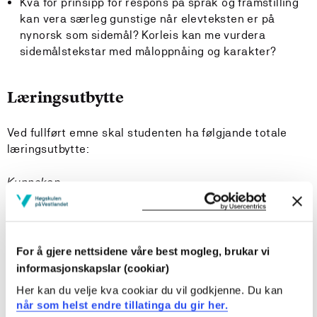
Kva for prinsipp for respons på språk og framstilling
kan vera særleg gunstige når elevteksten er på
nynorsk som sidemål? Korleis kan me vurdera
sidemålstekstar med måloppnåing og karakter?
Læringsutbytte
Ved fullført emne skal studenten ha følgjande totale
læringsutbytte:
Kunnskap
Studenten
har kunnskap om dei sentrale prinsippa i vurdering
For å gjere nettsidene våre best mogleg, brukar vi
for læring
informasjonskapslar (cookiar)
har kunnskap om ulike responsformer på skriftlege
Her kan du velje kva cookiar du vil godkjenne. Du kan
og munnlege elevarbeid på tekstskapingsområde som
når som helst endre tillatinga du gir her.
innhald, kommunikasjon/formål og struktur