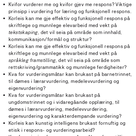
Kvifor vurderer me og kvifor gjev me respons? Viktige
prinsipp i vurdering for læring og funksjonell respons.
Korleis kan me gje effektiv og funksjonell respons på
skriftlege og munnlege elevarbeid med vekt på
tekstskaping
, det vil seia på område som innhald,
kommunikasjon/formål og struktur?
Korleis kan me gje effektiv og funksjonell respons på
skriftlege og munnlege elevarbeid med vekt på
språkleg framstilling
, det vil seia på område som
rettskriving/grammatikk og munnlege ferdigheiter?
Kva for vurderingsmåtar kan brukast på barnetrinnet,
til dømes i lærarvurdering, medelevvurdering og
eigenvurdering?
Kva for vurderingsmåtar kan brukast på
ungdomstrinnet og i vidaregåande opplæring, til
dømes i lærarvurdering, medelevvurdering,
eigenvurdering og karakterdempande vurdering?
Korleis kan kunstig intelligens brukast fornuftig og
etisk i respons- og vurderingsarbeid?