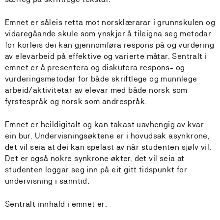
Emnet er såleis retta mot norsklærarar i grunnskulen og
vidaregåande skule som ynskjer å tileigna seg metodar
for korleis dei kan gjennomføra respons på og vurdering
av elevarbeid på effektive og varierte måtar. Sentralt i
emnet er å presentera og diskutera respons- og
vurderingsmetodar for både skriftlege og munnlege
arbeid/aktivitetar av elevar med både norsk som
fyrstespråk og norsk som andrespråk.
Emnet er heildigitalt og kan takast uavhengig av kvar
ein bur. Undervisningsøktene er i hovudsak asynkrone,
det vil seia at dei kan spelast av når studenten sjølv vil.
Det er også nokre synkrone økter, det vil seia at
studenten loggar seg inn på eit gitt tidspunkt for
undervisning i sanntid.
Sentralt innhald i emnet er: