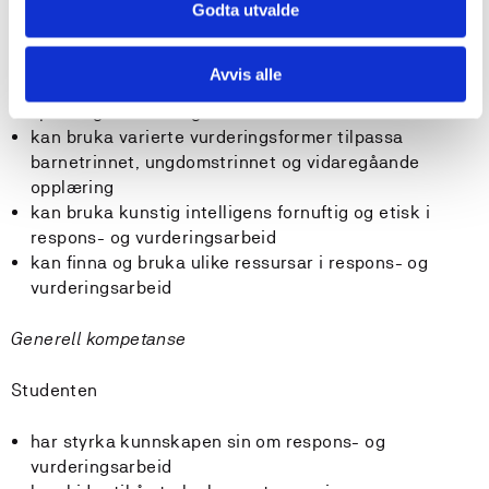
Godta utvalde
skriftlege og munnlege elevarbeid på områda
struktur, kommunikasjon/formål og innhald
kan gje effektiv, nyttig og motiverande respons på
Avvis alle
skriftlege og munnlege elevarbeid når det gjeld
språkleg framstilling
kan bruka varierte vurderingsformer tilpassa
barnetrinnet, ungdomstrinnet og vidaregåande
opplæring
kan bruka kunstig intelligens fornuftig og etisk i
respons- og vurderingsarbeid
kan finna og bruka ulike ressursar i respons- og
vurderingsarbeid
Generell kompetanse
Studenten
har styrka kunnskapen sin om respons- og
vurderingsarbeid