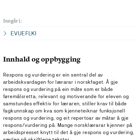
Inngår i:
EVUEFLKI
Innhald og oppbygging
Respons og vurdering er ein sentral del av
arbeidskvardagen for lærarar i norskfaget. Å gje
respons og vurdering på ein måte som er både
føremålsretta, relevant og motiverande for eleven og
samstundes effektiv for læraren, stiller krav til både
fagkunnskap om kva som kjenneteiknar funksjonell
respons og vurdering, og eit repertoar av måtar å gje
respons/vurdering på. Mange norsklærarar kjenner på
arbeidspresset knytt til det å gje respons og vurdering,
særleg på skriftlege tekstar.