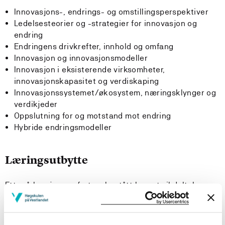
Innovasjons-, endrings- og omstillingsperspektiver
Ledelsesteorier og -strategier for innovasjon og
endring
Endringens drivkrefter, innhold og omfang
Innovasjon og innovasjonsmodeller
Innovasjon i eksisterende virksomheter,
innovasjonskapasitet og verdiskaping
Innovasjonssystemet/økosystem, næringsklynger og
verdikjeder
Oppslutning for og motstand mot endring
Hybride endringsmodeller
Læringsutbytte
Etter å ha gjennomført og bestått kurset vil deltakerne
ha tilegnet seg kunnskaper, ferdigheter og generell
kompetanse som beskrevet under: