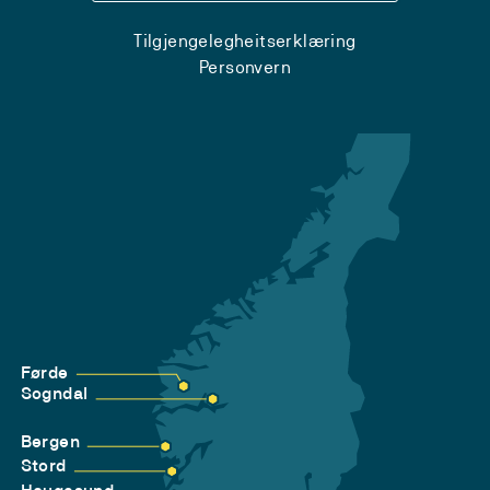
Tilgjengelegheitserklæring
Personvern
Førde
Sogndal
Bergen
Stord