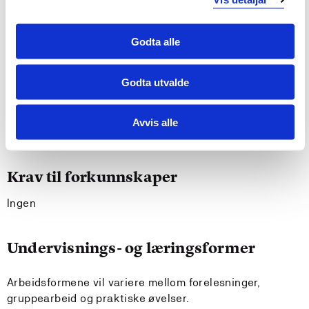
forslag til strategi, ledelse og metoder.
Generell kompetanse
Godta alle
Kunne identifisere behov for innovasjon og endring
Godta utvalde
og mulig tilnærminger for å lede slike prosesser.
Kunne reflektere kritisk rundt planlegging og
gjennomføring av innovasjons- og endringsprosesser.
Avvis alle
Akademisk skriving.
Krav til forkunnskaper
Ingen
Undervisnings- og læringsformer
Arbeidsformene vil variere mellom forelesninger,
gruppearbeid og praktiske øvelser.