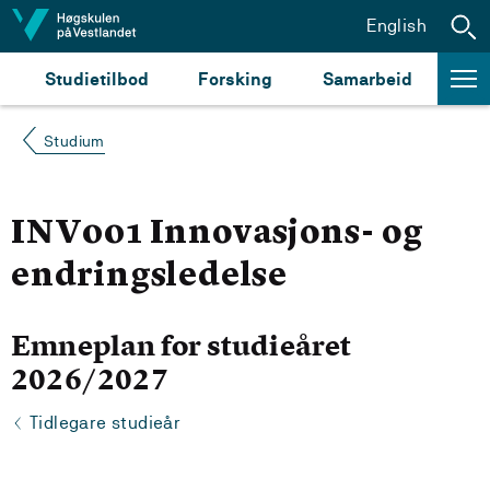
Hopp til innhald
English
Studietilbod
Forsking
Samarbeid
Studium
INV001 Innovasjons- og
endringsledelse
Emneplan for studieåret
2026/2027
Tidlegare studieår