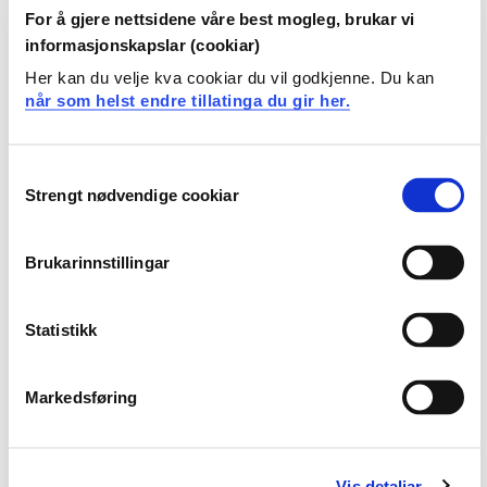
Kunnskaper
For å gjere nettsidene våre best mogleg, brukar vi
informasjonskapslar (cookiar)
Forstå sentrale teorier og modeller for
Her kan du velje kva cookiar du vil godkjenne. Du kan
organisasjonsendring og innovasjon.
når som helst endre tillatinga du gir her.
Forstå teorier om ledelse av prosesser knyttet til
innovasjon og organisasjonsendring i ulike
kontekster og situasjoner.
Consent
Forstå hvordan innovasjon skaper verdier og
Strengt nødvendige cookiar
Selection
konkurransefortrinn for en virksomhet.
Forstå effekten av organisasjonsendring på
Brukarinnstillingar
individnivå og metoder for håndtering av dette.
Ferdigheter
Statistikk
Beskrive sentrale teorier og modeller for både
organisasjonsendring og innovasjon.
Markedsføring
Analysere organisasjoner ut fra teorier om
innovasjons- og endringsledelse.
Planlegge innovasjons- og endringsprosesser med
Vis detaljar