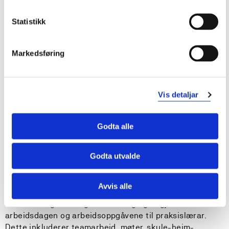
Krav til forkunnskapar
Statistikk
Ingen
Markedsføring
Tilrådde forkunnskapar
Ingen
Vis detaljar
Undervisnings- og læringsformer
Godta alle
I byrjinga av praksisperioden skal studenten observere
Godta utvalde
praksislærar sin undervisning, og eventuelt bli involvert
som medlærar når praksislærar eller andre har
undervisningsansvaret. Vidare skal studenten
Avvis alle
sjølvstendig planlegge, gjennomføre og vurdere eigen
undervisning. Så langt det er mogleg følgjer studenten
arbeidsdagen og arbeidsoppgåvene til praksislærar.
Dette inkluderer teamarbeid, møter, skule-heim-