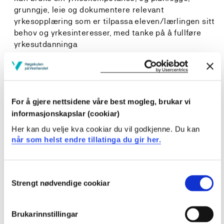
grunngje, leie og dokumentere relevant
yrkesopplæring som er tilpassa eleven/lærlingen sitt
behov og yrkesinteresser, med tanke på å fullføre
yrkesutdanninga
kan leie opplæring der elevar/lærlingar deltek i
planlegging, gjennomføring og vurderingsarbeid
kan leie læreprosessar som fremjar praktisk,
differensiert og tilpassa opplæring på mangfaldige og
teknologirike læringsarenaer
For å gjere nettsidene våre best mogleg, brukar vi
kan byggje gode relasjonar og tilpasse opplæringa til
informasjonskapslar (cookiar)
eleven/lærlingen sine interesser, behov og
Her kan du velje kva cookiar du vil godkjenne. Du kan
utdanningsplanar
når som helst endre tillatinga du gir her.
kan gjennomføre vurderingsarbeid i samsvar med
forskrifter, nyare forsking og utviklingsarbeid på
feltet
Consent
kan bruke relevante digitale læremiddel i opplæringa
Strengt nødvendige cookiar
Selection
kan gjere greie for, og vurdere sitt eige pedagogiske
grunnsyn i samtale med praksislærar.
Brukarinnstillingar