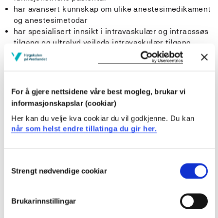
har avansert kunnskap om ulike anestesimedikament
og anestesimetodar
har spesialisert innsikt i intravaskulær og intraossøs
tilgang og ultralyd veileda intravaskulær tilgang
Ferdigheiter:Studenten…
kan med rettleiing gjennomføre generellanestesi,
For å gjere nettsidene våre best mogleg, brukar vi
innleiing, vedlikehald og avslutning på funksjonsfriske
informasjonskapslar (cookiar)
pasientar
Her kan du velje kva cookiar du vil godkjenne. Du kan
kan overvake funksjonsfriske pasientar i regional og
når som helst endre tillatinga du gir her.
lokal anestesi og vurdere og handtere
komplikasjonar
kan bruke relevante metodar i gjennomføring av
Consent
systematisk klinisk undersøking og i rettleiing
Strengt nødvendige cookiar
Selection
observere, monitorere og vurdere pasienten, samt
foreslå nødvendige tiltak i gjennomføring av anestesi
har tekniske ferdigheiter i å etablere fri luftveg og
Brukarinnstillingar
oppretthalde fri luftveg og ventilere pasient med