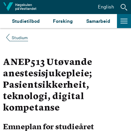
Hopp til innhald
English
Studietilbod
Forsking
Samarbeid
Studium
ANEP513 Utøvande
anestesisjukepleie;
Pasientsikkerheit,
teknologi, digital
kompetanse
Emneplan for studieåret