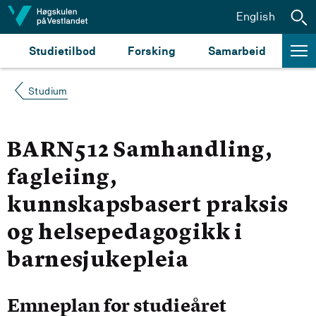
Hopp til innhald
English
Studietilbod
Forsking
Samarbeid
Studium
BARN512 Samhandling,
fagleiing,
kunnskapsbasert praksis
og helsepedagogikk i
barnesjukepleia
Emneplan for studieåret