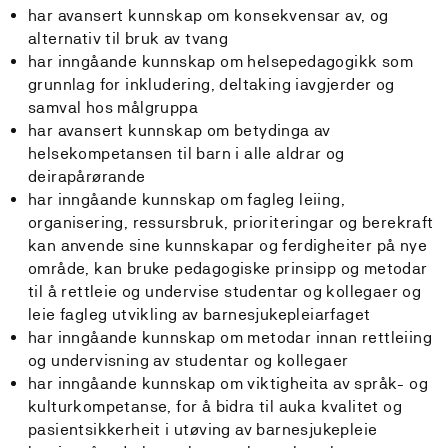
har avansert kunnskap om konsekvensar av, og
alternativ til bruk av tvang
har inngåande kunnskap om helsepedagogikk som
grunnlag for inkludering, deltaking iavgjerder og
samval hos målgruppa
har avansert kunnskap om betydinga av
helsekompetansen til barn i alle aldrar og
deirapårørande
har inngåande kunnskap om fagleg leiing,
organisering, ressursbruk, prioriteringar og berekraft
kan anvende sine kunnskapar og ferdigheiter på nye
område, kan bruke pedagogiske prinsipp og metodar
til å rettleie og undervise studentar og kollegaer og
leie fagleg utvikling av barnesjukepleiarfaget
har inngåande kunnskap om metodar innan rettleiing
og undervisning av studentar og kollegaer
har inngåande kunnskap om viktigheita av språk- og
kulturkompetanse, for å bidra til auka kvalitet og
pasientsikkerheit i utøving av barnesjukepleie