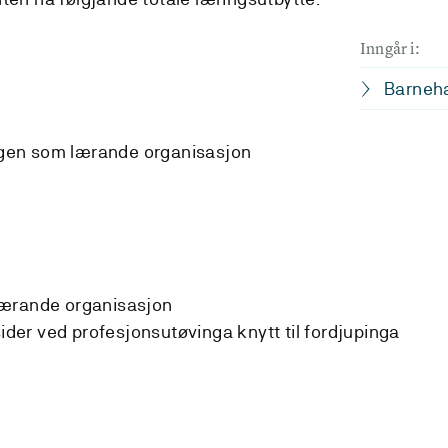
Inngår i:
Barneha
gen som lærande organisasjon
lærande organisasjon
sider ved profesjonsutøvinga knytt til fordjupinga