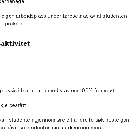
i barnehage.
 eigen arbeidsplass under føresetnad av at studenten
rt praksis.
aktivitet
rt praksis i barnehage med krav om 100% frammøte.
kje bestått.
t kan studenten gjennomføre eit andre forsøk neste go
kan påverke studenten sin studieprogresjon.