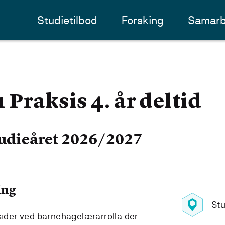
Studietilbod
Forsking
Samarb
raksis 4. år deltid
udieåret 2026/2027
ing
Stu
 sider ved barnehagelærarrolla der