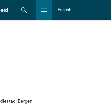
eid
English
diestad: Bergen