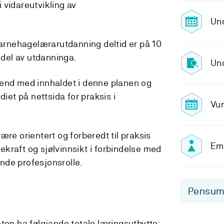
 vidareutvikling av
Un
 barnehagelærarutdanning deltid er på 10
k del av utdanninga.
Und
jend med innhaldet i denne planen og
diet på nettsida for praksis i
Vur
ære orientert og forberedt til praksis
Emn
kraft og sjølvinnsikt i forbindelse med
nde profesjonsrolle.
Pensum-
ten ha følgjande totale læringsutbytte: