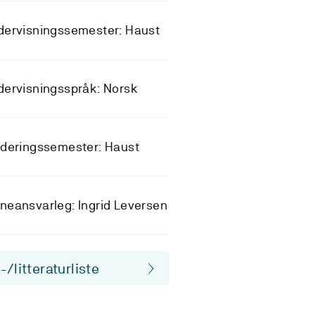
dervisningssemester: Haust
ervisningsspråk: Norsk
deringssemester: Haust
eansvarleg: Ingrid Leversen
/litteraturliste