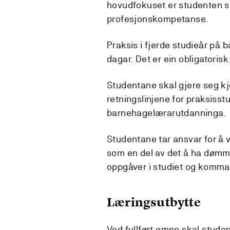
hovudfokuset er studenten si
profesjonskompetanse.
Praksis i fjerde studieår på
dagar. Det er ein obligatoris
Studentane skal gjere seg k
retningslinjene for praksisstu
barnehagelærarutdanninga.
Studentane tar ansvar for å v
som en del av det å ha dømme
oppgåver i studiet og komma
Læringsutbytte
Ved fullført emne skal studen