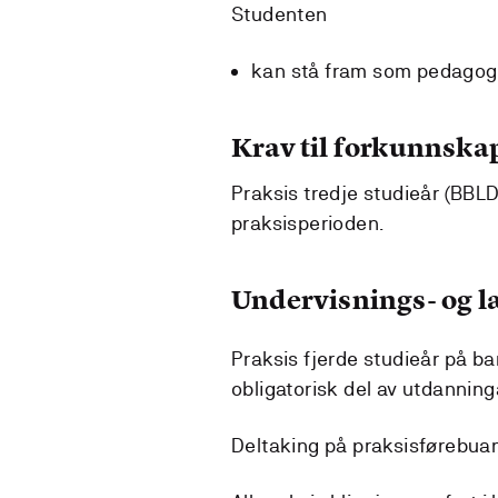
Studenten
kan stå fram som pedagogi
Krav til forkunnska
Praksis tredje studieår (BBL
praksisperioden.
Undervisnings- og 
Praksis fjerde studieår på b
obligatorisk del av utdanning
Deltaking på praksisførebua