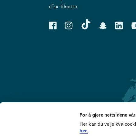
For tilsette
For å gjere nettsidene vå
Her kan du velje kva cook
Førde
her.