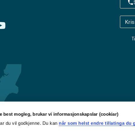
Kri
T
re best mogleg, brukar vi informasjonskapslar (cookiar)
iar du vil godkjenne. Du kan
når som helst endre tillatinga du g