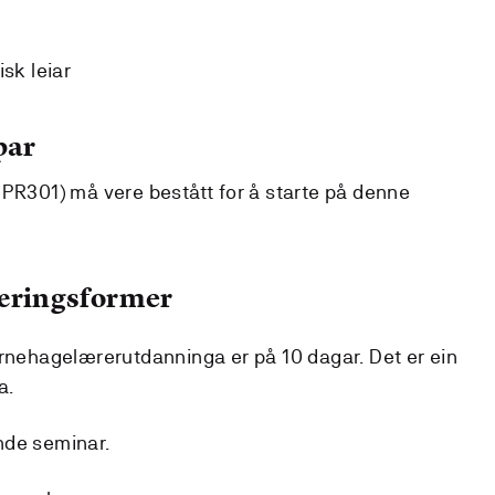
sk leiar
par
DPR301) må vere bestått for å starte på denne
læringsformer
arnehagelærerutdanninga er på 10 dagar. Det er ein
a.
nde seminar.