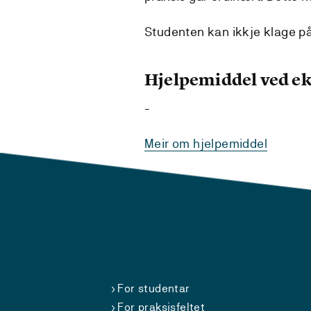
Studenten kan ikkje klage på 
Hjelpemiddel ved 
-
Meir om hjelpemiddel
For studentar
For praksisfeltet