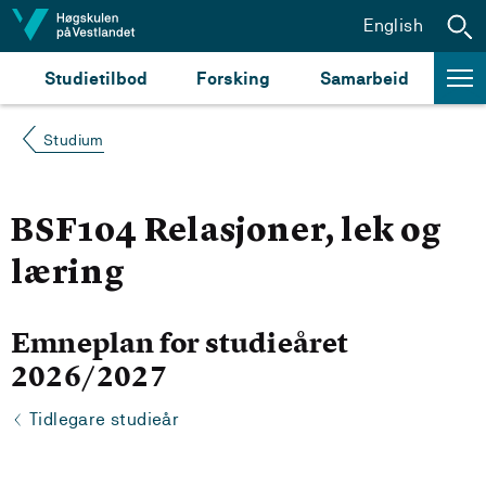
Hopp til innhald
English
Studietilbod
Forsking
Samarbeid
Studium
BSF104 Relasjoner, lek og
læring
Emneplan for studieåret
2026/2027
Tidlegare studieår