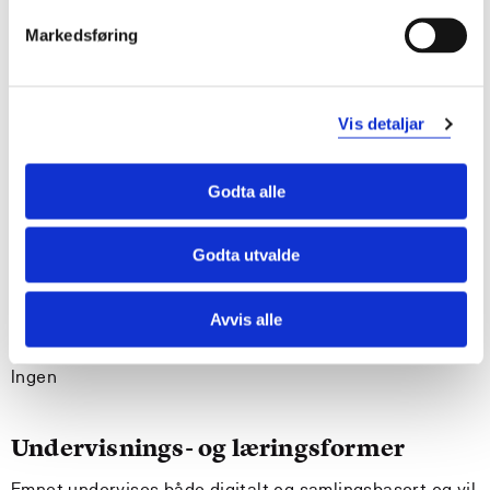
Generell kompetanse
Markedsføring
Studenten
kan legge til legge til rette for et inkluderende,
Vis detaljar
utforskende og estetisk leke- og læringsmiljø i SFO
kan gå inn i egen praksis i SFO og kritisk reflektere
og analysere
Godta alle
kan være en inspirerende voksen som er tett på
barna i både lek, læring og relasjonsbygging i
Godta utvalde
hverdagen.
Avvis alle
Krav til forkunnskaper
Ingen
Undervisnings- og læringsformer
Emnet undervises både digitalt og samlingsbasert og vil