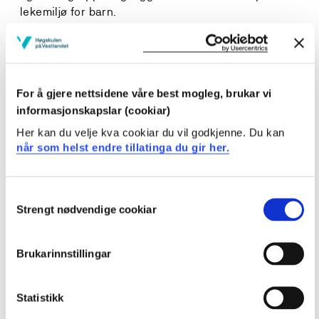
lekemiljø for barn.
Ferdigheter
Studenten
For å gjere nettsidene våre best mogleg, brukar vi
informasjonskapslar (cookiar)
kan observere barns lek- og læringsmiljø og
reflektere faglig over praktiske og teoretiske
Her kan du velje kva cookiar du vil godkjenne. Du kan
problemstillinger
når som helst endre tillatinga du gir her.
kan gjennom praktisk lek tilrettelegge for barns
estetiske uttrykk, improvisasjon og sosial
relasjonsbygging i SFO
Consent
Strengt nødvendige cookiar
kan planlegge og legge til rette for et inkluderende,
Selection
sansende og kroppslig leke- og læringsmiljø for barn
kan lede og veilede barn og barnegrupper og møte
Brukarinnstillingar
barn sitt engasjement og deres undring med
anerkjennelse og la barna få være medvirkende i sin
egen hverdag.
Statistikk