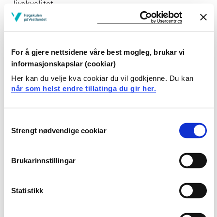
livskvalitet
Generell kompetanse:
Studenten...
For å gjere nettsidene våre best mogleg, brukar vi
informasjonskapslar (cookiar)
vurderer og planlegger aktuelle tiltak i omgivelsene
Her kan du velje kva cookiar du vil godkjenne. Du kan
for at barn, ungdom, personer med
når som helst endre tillatinga du gir her.
funksjonsnedsettelser, og eldre kan delta i
meningsfulle aktiviteter
Consent
reflekterer over hvordan rettigheter,
Strengt nødvendige cookiar
Selection
samfunnsrammer og holdninger i samfunnet påvirker
muligheten for likeverdige tjenester for emnets
Brukarinnstillingar
brukergrupper
Krav til forkunnskaper
Statistikk
Ingen