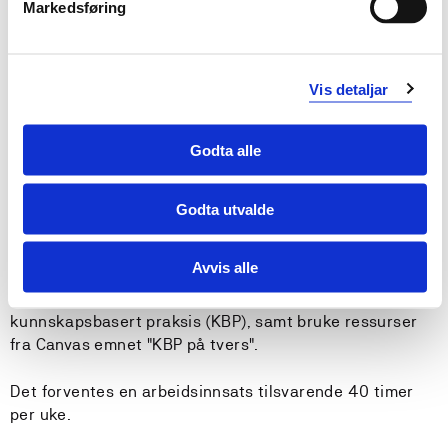
Markedsføring
Anbefalte forkunnskaper
Vis detaljar
ER100, ERG110 og ERG120
Godta alle
Undervisnings- og læringsformer
Emnet vektlegger studentaktiv læring gjennom
Godta utvalde
forelesninger med ulike metoder for studentaktivitet,
workshop, seminar, ferdighetstrening og gruppearbeid. I
Avvis alle
tillegg inngår skriftlig læringsaktivitet i emnet, hvor
studentene skal jobbe etter noen av prinsippene i
kunnskapsbasert praksis (KBP), samt bruke ressurser
fra Canvas emnet "KBP på tvers".
Det forventes en arbeidsinnsats tilsvarende 40 timer
per uke.