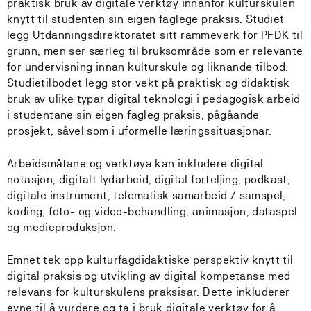
praktisk bruk av digitale verktøy innanfor kulturskulen
knytt til studenten sin eigen faglege praksis. Studiet
legg Utdanningsdirektoratet sitt rammeverk for PFDK til
grunn, men ser særleg til bruksområde som er relevante
for undervisning innan kulturskule og liknande tilbod.
Studietilbodet legg stor vekt på praktisk og didaktisk
bruk av ulike typar digital teknologi i pedagogisk arbeid
i studentane sin eigen fagleg praksis, pågåande
prosjekt, såvel som i uformelle læringssituasjonar.
Arbeidsmåtane og verktøya kan inkludere digital
notasjon, digitalt lydarbeid, digital forteljing, podkast,
digitale instrument, telematisk samarbeid / samspel,
koding, foto- og video-behandling, animasjon, dataspel
og medieproduksjon.
Emnet tek opp kulturfagdidaktiske perspektiv knytt til
digital praksis og utvikling av digital kompetanse med
relevans for kulturskulens praksisar. Dette inkluderer
evne til å vurdere og ta i bruk digitale verktøy for å