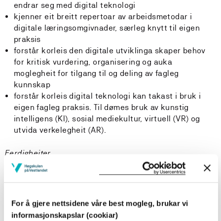
endrar seg med digital teknologi
kjenner eit breitt repertoar av arbeidsmetodar i
digitale læringsomgivnader, særleg knytt til eigen
praksis
forstår korleis den digitale utviklinga skaper behov
for kritisk vurdering, organisering og auka
moglegheit for tilgang til og deling av fagleg
kunnskap
forstår korleis digital teknologi kan takast i bruk i
eigen fagleg praksis. Til dømes bruk av kunstig
intelligens (KI), sosial mediekultur, virtuell (VR) og
utvida verkelegheit (AR).
Ferdigheiter
Studenten
kan finne, vurdere og integrere digitale
For å gjere nettsidene våre best mogleg, brukar vi
læringsressursar ut frå pedagogiske og fagdidaktiske
informasjonskapslar (cookiar)