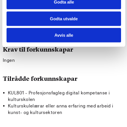
Godta alle
undervisning på grunnlag av profesjonsfaglege omsyn
kjenner og kan relatere eiga undervisning til
relevante styringsdokument og lokalt læreplanarbeid
Godta utvalde
kan bidra til utvikling av elevane sine ferdigheiter i
kommunikasjon og samhandling på nett
Avvis alle
Krav til forkunnskapar
Ingen
Tilrådde forkunnskapar
KUL801 - Profesjonsfagleg digital kompetanse i
kulturskolen
Kulturskulelærar eller anna erfaring med arbeid i
kunst- og kultursektoren