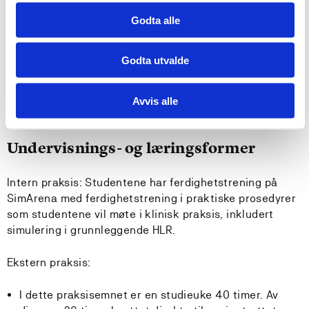
Krav til forkunnskaper
Godta alle
Godkjent obligatoriske læringsaktiviteter i RAD100.
Godta utvalde
Anbefalte forkunnskaper
Avvis alle
Bygger på RAD100, RAD130 og RAD140
Undervisnings- og læringsformer
Intern praksis: Studentene har ferdighetstrening på
SimArena med ferdighetstrening i praktiske prosedyrer
som studentene vil møte i klinisk praksis, inkludert
simulering i grunnleggende HLR.
Ekstern praksis:
I dette praksisemnet er en studieuke 40 timer. Av