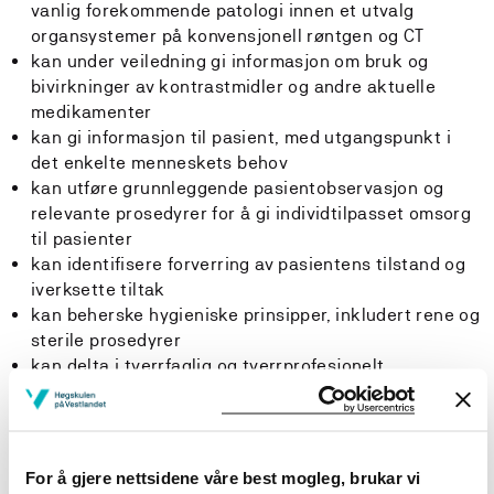
vanlig forekommende patologi innen et utvalg
organsystemer på konvensjonell røntgen og CT
kan under veiledning gi informasjon om bruk og
bivirkninger av kontrastmidler og andre aktuelle
medikamenter
kan gi informasjon til pasient, med utgangspunkt i
det enkelte menneskets behov
kan utføre grunnleggende pasientobservasjon og
relevante prosedyrer for å gi individtilpasset omsorg
til pasienter
kan identifisere forverring av pasientens tilstand og
iverksette tiltak
kan beherske hygieniske prinsipper, inkludert rene og
sterile prosedyrer
kan delta i tverrfaglig og tverrprofesjonelt
samarbeide i avdelingen
kan behandle sensitiv informasjon på en ansvarlig og
sikker måte
kan delta i tverrfaglig og tverrprofesjonelt
For å gjere nettsidene våre best mogleg, brukar vi
samarbeide i avdelingen, inkludert andre