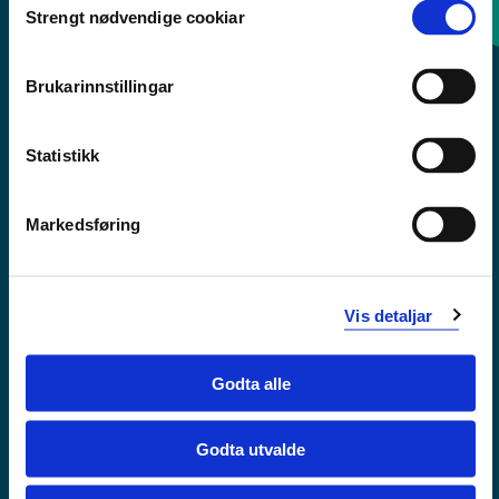
Strengt nødvendige cookiar
Selection
Sentralbord: 55 58 58 00
Brukarinnstillingar
Krise- og beredskapsnummer
Statistikk
Tilgjengelegheitserklæring
Personvern
Markedsføring
Vis detaljar
Godta alle
Godta utvalde