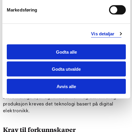
Generell kompetanse
Markedsføring
Studenten har kunnskap om hvordan bruke
programmerbar logikk til å løse relevante
teknologiske utfordringer.
Vis detaljar
Studenten kan delta aktivt i faglig relevante
diskusjoner og evner å dele sine kunnskaper og
erfaringer med andre og bidra til utvikling av god
Godta alle
praksis.
Studenten evner å oppdatere sin kunnskap innen
Godta utvalde
fagfeltet.
Innholdet i emnet er knyttet til FNs bærekraftsmål nr.
Avvis alle
9,11 og 12: For å realisere bærekraftig industrialisering,
bærekraftige byer og lokalsamfunn og bærekraftig
produksjon kreves det teknologi basert på digital
elektronikk.
Krav til forkunnskaper