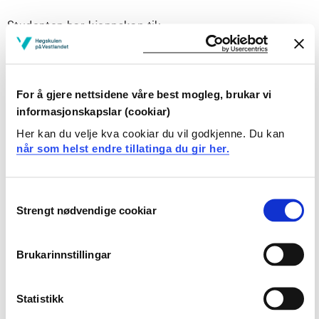
Studenten har kjennskap til:
oppbygningen og begrensningene som gjelder for
reelle FPGA applikasjoner.
funksjon og arkitektur til et innebygd system.
For å gjere nettsidene våre best mogleg, brukar vi
metoder for verifisering og testing.
informasjonskapslar (cookiar)
Sanntidsoperativsystem.
Her kan du velje kva cookiar du vil godkjenne. Du kan
standard prosjektmetodikk.
når som helst endre tillatinga du gir her.
Ferdigheter
Consent
Studenten kan anvende og bearbeide sin kunnskap
Strengt nødvendige cookiar
Selection
for å identifisere, formulere, spesifisere, planlegge og
løse oppgaver knyttet til HW/SW systemkonstruksjon
Brukarinnstillingar
på en systematisk måte.
Studenten kan anvende språkene VHDL og C i
utviklingsmiljø for innebygde systemer.
Statistikk