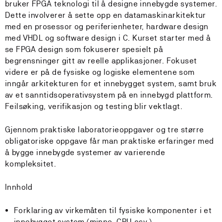
bruker FPGA teknologi til å designe innebygde systemer.
Dette involverer å sette opp en datamaskinarkitektur
med en prosessor og periferienheter, hardware design
med VHDL og software design i C. Kurset starter med å
se FPGA design som fokuserer spesielt på
begrensninger gitt av reelle applikasjoner. Fokuset
videre er på de fysiske og logiske elementene som
inngår arkitekturen for et innebygget system, samt bruk
av et sanntidsoperativsystem på en innebygd plattform.
Feilsøking, verifikasjon og testing blir vektlagt.
Gjennom praktiske laboratorieoppgaver og tre større
obligatoriske oppgave får man praktiske erfaringer med
å bygge innebygde systemer av varierende
kompleksitet.
Innhold
Forklaring av virkemåten til fysiske komponenter i et
innebygget system (minne, CPU osv.).