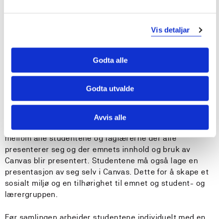
Ferdighetstrening på SimArena
Diskusjonsforum
Vis detaljar
Studiet har tilgjengelig ressurser i form av video,
podkast og litteratur. Bearbeiding av fagstoff foregår
gjennom individuelt arbeid, utarbeiding av notat,
Godta alle
deltagelse i diskusjonsforum og refleksjonsnotat
utarbeidet i gruppe (eksamen). Det blir satt opp
Godta utvalde
spørretimer/videosamlinger der studentene kan møte
faglærerne.
Avvis alle
Ved oppstart av emnet vil det være et online møte
mellom alle studentene og faglærerne der alle
presenterer seg og der emnets innhold og bruk av
Canvas blir presentert. Studentene må også lage en
presentasjon av seg selv i Canvas. Dette for å skape et
sosialt miljø og en tilhørighet til emnet og student- og
lærergruppen.
Før samlingen arbeider studentene individuelt med en