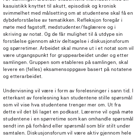
kasuistikk knyttet til akutt, episodisk og kronisk
svimmelhet med målsetting om at studentene skal få en
dybdeforståelse av tematikken. Refleksjon foregår i
møte med fagstoff, medstudenter/faglærere og i
skriving av notat. Og de får mulighet til å utdype sin
forståelse gjennom aktiv deltagelse i diskusjonsforum
og spørretimer. Arbeidet skal munne ut i et notat som vil
være utgangspunkt for gruppearbeidet under og etter
samlingen. Gruppen som etableres på samlingen, skal
levere en (felles) eksamensoppgave basert på notatene
og etterarbeidet.
Undervisning vil være i form av forelesninger i sann tid. I
etterkant av forelesning kan studentene stille spørsmål
som vil vise hva studentene trenger mer om. Ut fra
dette vil det bli laget en podkast. Lærerne vil også møte
studentene i en spørretime som kan omhandle spørsmål
sendt inn på forhånd eller spørsmål som blir stilt under
samtalen. Diskusjonsforum vil være aktiv gjennom hele