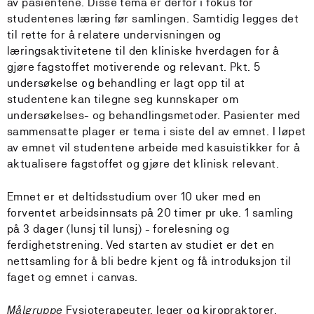
av pasientene. Disse tema er derfor i fokus for
studentenes læring før samlingen. Samtidig legges det
til rette for å relatere undervisningen og
læringsaktivitetene til den kliniske hverdagen for å
gjøre fagstoffet motiverende og relevant. Pkt. 5
undersøkelse og behandling er lagt opp til at
studentene kan tilegne seg kunnskaper om
undersøkelses- og behandlingsmetoder. Pasienter med
sammensatte plager er tema i siste del av emnet. I løpet
av emnet vil studentene arbeide med kasuistikker for å
aktualisere fagstoffet og gjøre det klinisk relevant.
Emnet er et deltidsstudium over 10 uker med en
forventet arbeidsinnsats på 20 timer pr uke. 1 samling
på 3 dager (lunsj til lunsj) - forelesning og
ferdighetstrening. Ved starten av studiet er det en
nettsamling for å bli bedre kjent og få introduksjon til
faget og emnet i canvas.
Målgruppe
Fysioterapeuter, leger og kiropraktorer.