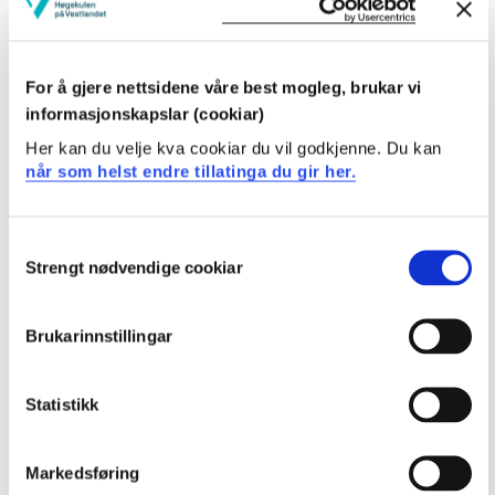
kan formidle faglige problemstillinger, analyser og
konklusjoner innenfor fagområdet
For å gjere nettsidene våre best mogleg, brukar vi
Krav til forkunnskaper
informasjonskapslar (cookiar)
Ingen
Her kan du velje kva cookiar du vil godkjenne. Du kan
når som helst endre tillatinga du gir her.
Undervisnings- og læringsformer
Consent
Strengt nødvendige cookiar
Det benyttes studentaktive- og digitale læringsformer i
Selection
emnet både utenfor og i samlingen, som innbefatter;
Brukarinnstillingar
Forelesning
Podkast laget i etterkant av forelesning
Spørretime
Statistikk
Individuelt arbeid med kasuistikk (notat levert til
gruppen)
Markedsføring
Gruppearbeid med kasuistikk