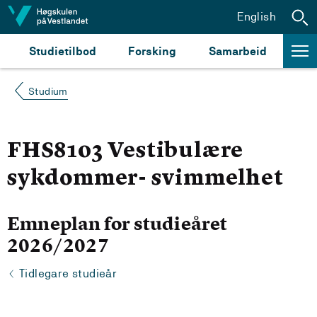
Hopp til innhald
English
Studietilbod
Forsking
Samarbeid
Studium
FHS8103 Vestibulære
sykdommer- svimmelhet
Emneplan for studieåret
2026/2027
Tidlegare studieår