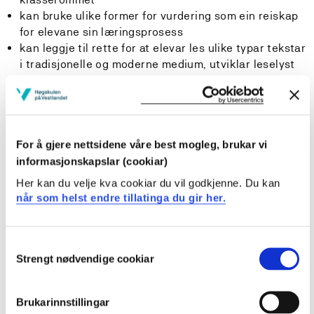
kan bruke ulike former for vurdering som ein reiskap
for elevane sin læringsprosess
kan leggje til rette for at elevar les ulike typar tekstar
i tradisjonelle og moderne medium, utviklar leselyst
og gode lesestrategiar og blir stimulerte til vidare
lesing
kan reflektere over kvalitet i tekstar og bruksområde
og leggje til rette for, gjennomføre og vurdere
samtaler om litteratur
For å gjere nettsidene våre best mogleg, brukar vi
kan analysere og tolke ulike typar tekstar og formidle
informasjonskapslar (cookiar)
litteratur på varierte måtar
Her kan du velje kva cookiar du vil godkjenne. Du kan
kan kjenne att teikn på lese-, skrive- og
når som helst endre tillatinga du gir her.
språkvanskar
kan ta i bruk ulike digitale verktøy i norskopplæringa
og skape og vurdere multimodale tekstar
Consent
meistrar begge målformer skriftleg og kan undervise
Strengt nødvendige cookiar
Selection
elevar i desse.
Brukarinnstillingar
Generell kompetanse