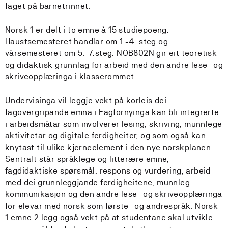
faget på barnetrinnet.
Norsk 1 er delt i to emne à 15 studiepoeng.
Haustsemesteret handlar om 1.-4. steg og
vårsemesteret om 5.-7.steg. NOB802N gir eit teoretisk
og didaktisk grunnlag for arbeid med den andre lese- og
skriveopplæringa i klasserommet.
Undervisinga vil leggje vekt på korleis dei
fagovergripande emna i Fagfornyinga kan bli integrerte
i arbeidsmåtar som involverer lesing, skriving, munnlege
aktivitetar og digitale ferdigheiter, og som også kan
knytast til ulike kjerneelement i den nye norskplanen.
Sentralt står språklege og litterære emne,
fagdidaktiske spørsmål, respons og vurdering, arbeid
med dei grunnleggjande ferdigheitene, munnleg
kommunikasjon og den andre lese- og skriveopplæringa
for elevar med norsk som første- og andrespråk. Norsk
1 emne 2 legg også vekt på at studentane skal utvikle