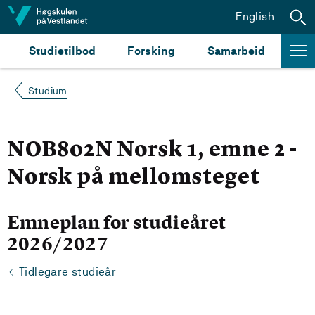
Hopp til innhald
English
Studietilbod
Forsking
Samarbeid
Studium
NOB802N Norsk 1, emne 2 -
Norsk på mellomsteget
Emneplan for studieåret
2026/2027
Tidlegare studieår