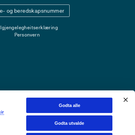
se- og beredskapsnummer
ilgjengelegheitserklæring
Personvern
Godta alle
ir
Godta utvalde