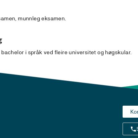
ksamen, munnleg eksamen.
g
achelor i språk ved fleire universitet og høgskular.
Ko