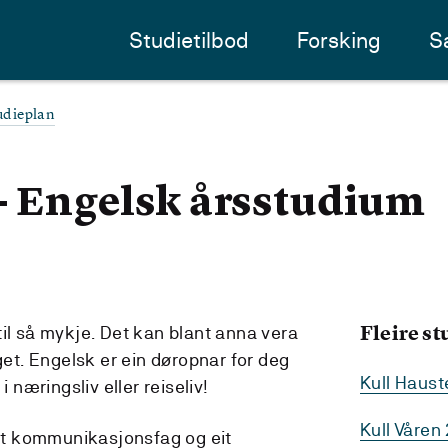
Studietilbod
Forsking
S
udieplan
- Engelsk årsstudium
Fleire s
til så mykje. Det kan blant anna vera
aget. Engelsk er ein døropnar for deg
Kull Haus
i næringsliv eller reiseliv!
Kull Våren
 eit kommunikasjonsfag og eit