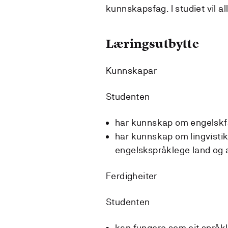
kunnskapsfag. I studiet vil al
Læringsutbytte
Kunnskapar
Studenten
har kunnskap om engelskfag
har kunnskap om lingvistikk
engelskspråklege land og 
Ferdigheiter
Studenten
kan fungere som eit språk