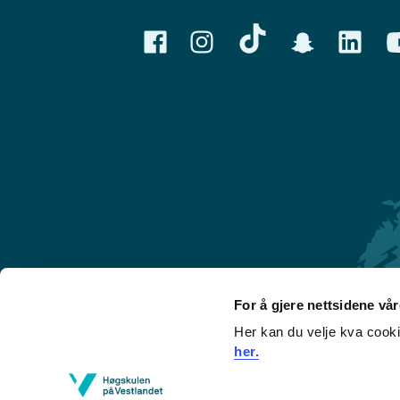
For å gjere nettsidene vå
Her kan du velje kva cook
Førde
her.
Sogndal