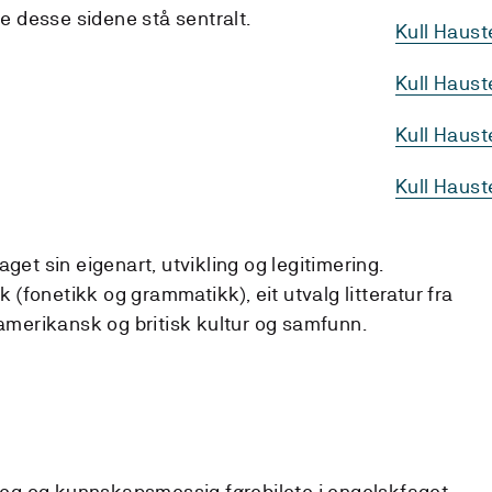
le desse sidene stå sentralt.
Kull Haus
Kull Haust
Kull Haus
Kull Haus
et sin eigenart, utvikling og legitimering.
 (fonetikk og grammatikk), eit utvalg litteratur fra
amerikansk og britisk kultur og samfunn.
leg og kunnskapsmessig førebilete i engelskfaget.