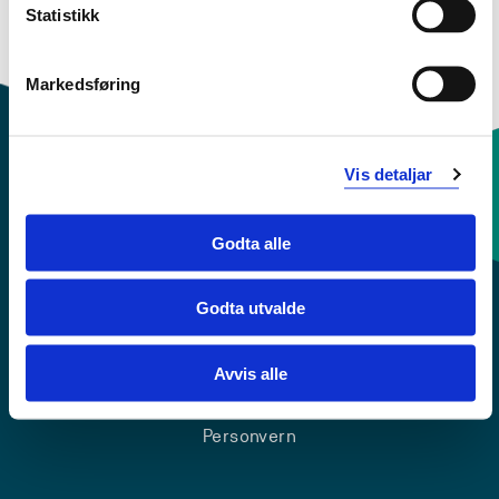
Statistikk
Kull Hausten 2013
Markedsføring
Vis detaljar
Kontaktinfo og opningstider
Godta alle
Sentralbord: 55 58 58 00
Godta utvalde
Krise- og beredskapsnummer
Avvis alle
Tilgjengelegheitserklæring
Personvern