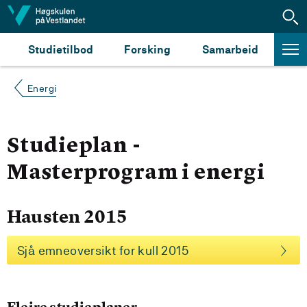
Hopp til innhald
Studietilbod
Forsking
Samarbeid
Energi
Studieplan -
Masterprogram i energi
Hausten 2015
Sjå emneoversikt for kull 2015
Fleire studieplaner