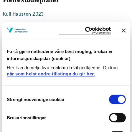
Kull Hausten 2023
Kull Hausten 2022
Kull Hausten 2021
For å gjere nettsidene våre best mogleg, brukar vi
Kull Hausten 2020
informasjonskapslar (cookiar)
Kull Hausten 2019
Her kan du velje kva cookiar du vil godkjenne. Du kan
når som helst endre tillatinga du gir her.
Kull Hausten 2018
Kull Hausten 2017
Consent
Strengt nødvendige cookiar
Selection
Kull Hausten 2016
Kull Hausten 2015
Brukarinnstillingar
Kull Hausten 2014