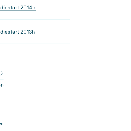
diestart 2014h
diestart 2013h
sp
en