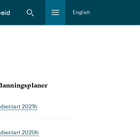
eid
English
tdanningsplaner
diestart 2021h
diestart 2020h