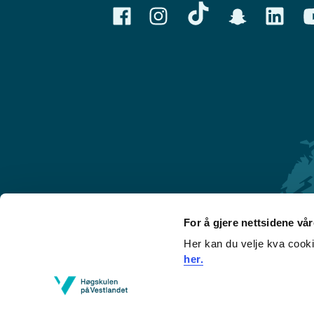
For å gjere nettsidene vå
Her kan du velje kva cook
Førde
her.
Sogndal
Bergen