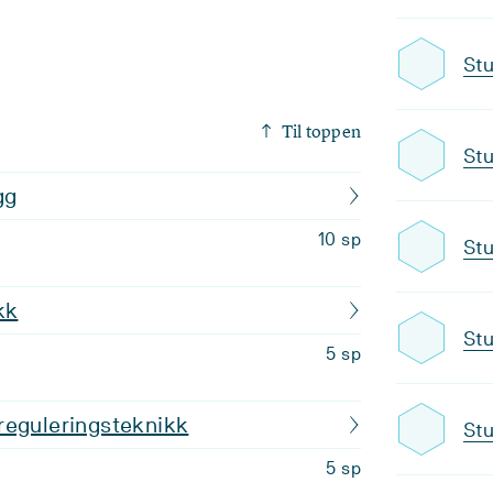
Stu
Til toppen
Stu
gg
10 sp
Stu
kk
Stu
5 sp
reguleringsteknikk
Stu
5 sp