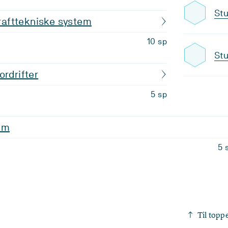
Stu
krafttekniske system
10 sp
Stu
ordrifter
5 sp
em
5 
Til topp