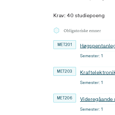
Krav: 40 studiepoeng
Obligatoriske emner
MET201
Høgspentanle
Semester: 1
MET203
Kraftelektroni
Semester: 1
MET206
Videregåande 
Semester: 1