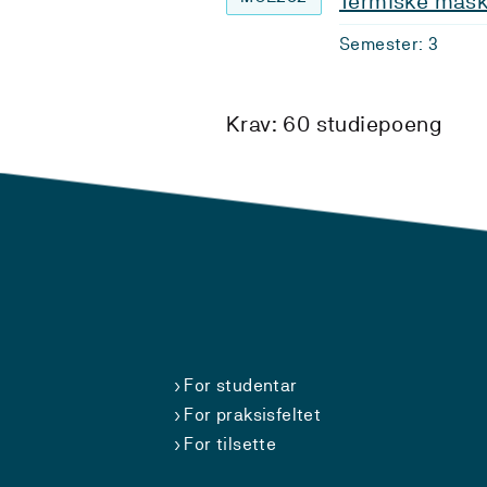
Termiske mask
Semester: 3
Krav: 60 studiepoeng
For studentar
For praksisfeltet
For tilsette