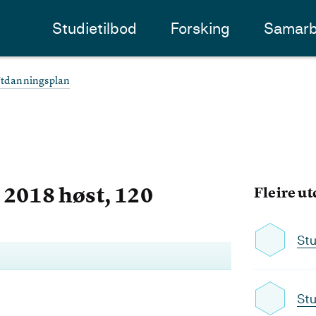
Studietilbod
Forsking
Samarb
tdanningsplan
2018 høst, 120
Fleire u
Stu
Stu