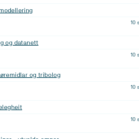
modellering
10 
g og datanett
10 
øremidlar og tribolog
10 
elegheit
10 