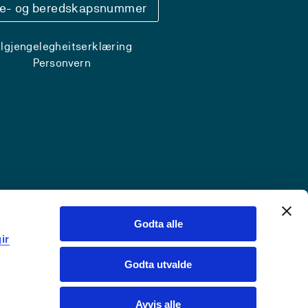
se- og beredskapsnummer
ilgjengelegheitserklæring
Personvern
Godta alle
ir
Godta utvalde
Avvis alle