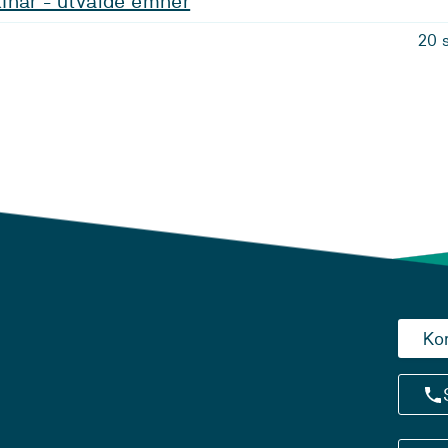
inar - utvalde emner
20 
Ko