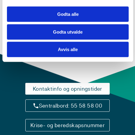
ENU802N
Godta alle
Engelsk 1, emne 2 - Engelsk språk, litteratur
og kultur med fagdidaktikk 2
Godta utvalde
Semester: 2
15 sp
Avvis alle
Kontaktinfo og opningstider
Sentralbord: 55 58 58 00
Krise- og beredskapsnummer