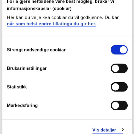
For å gjere nettsidene våre best mogleg, brukar vi
studiepoeng
informasjonskapslar (cookiar)
Oversikt
Her kan du velje kva cookiar du vil godkjenne. Du kan
når som helst endre tillatinga du gir her.
Emner
Consent
Strengt nødvendige cookiar
Selection
Krav: 30 studiepoeng
Brukarinnstillingar
Obligatoriske emner
Statistikk
ENU801N
Engelsk 1, emne 1 - Engelsk språk, litteratur
Markedsføring
og kultur med fagdidaktikk 1
Semester: 1
15 sp
Vis detaljar