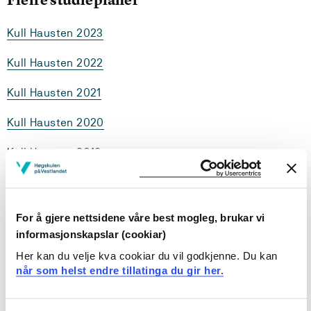
Kull Hausten 2023
Kull Hausten 2022
Kull Hausten 2021
Kull Hausten 2020
Kull Hausten 2019
Engelsk 2 for 1.-7. trinn fokuserar på
utvikling av
For å gjere nettsidene våre best mogleg, brukar vi
elevane sin munnlege og skriftlege kompetanse,
informasjonskapslar (cookiar)
tekstkunnskap og grunnleggande ferdigheiter i
Her kan du velje kva cookiar du vil godkjenne. Du kan
engelskfaget.
når som helst endre tillatinga du gir her.
Studiet er delt i to emne
med tema som språk og
kultur med didaktikk, språkvariantar, språkanalyse,