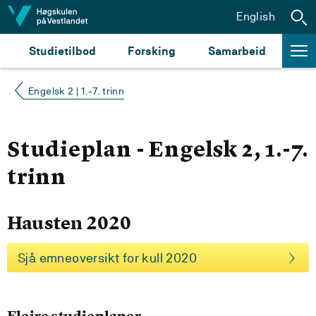
Hopp til innhald
English
Studietilbod
Forsking
Samarbeid
Engelsk 2 | 1.-7. trinn
Studieplan - Engelsk 2, 1.-7.
trinn
Hausten 2020
Sjå emneoversikt for kull 2020
Fleire studieplaner