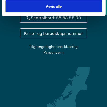
Kontaktinfo og opningstider
Avvis alle
Sentralbord: 55 58 58 00
Krise- og beredskapsnummer
Tilgjengelegheitserklæring
Personvern