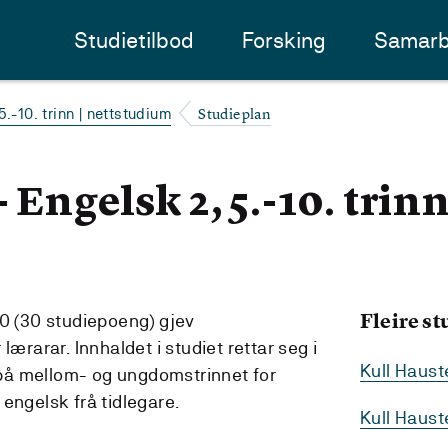
Studietilbod
Forsking
Samarb
Studieplan
5.-10. trinn | nettstudium
 Engelsk 2, 5.-10. trin
Fleire s
10 (30 studiepoeng) gjev
lærarar. Innhaldet i studiet rettar seg i
Kull Haus
på mellom- og ungdomstrinnet for
engelsk frå tidlegare.
Kull Haus