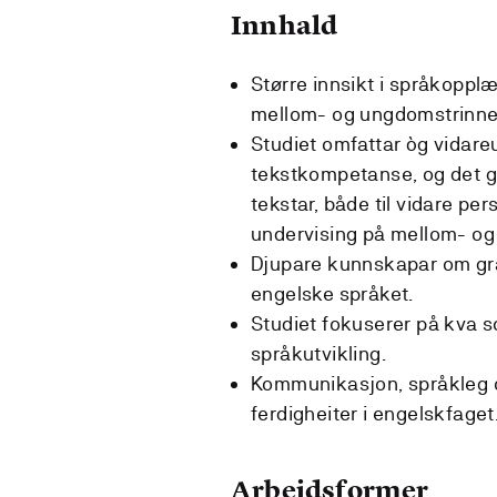
Innhald
Større innsikt i språkoppl
mellom- og ungdomstrinne
Studiet omfattar òg vidareu
tekstkompetanse, og det gjer
tekstar, både til vidare per
undervising på mellom- og
Djupare kunnskapar om gra
engelske språket.
Studiet fokuserer på kva s
språkutvikling.
Kommunikasjon, språkleg og
ferdigheiter i engelskfaget
Arbeidsformer