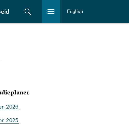
eid
English
n
tudieplaner
ten 2026
ten 2025