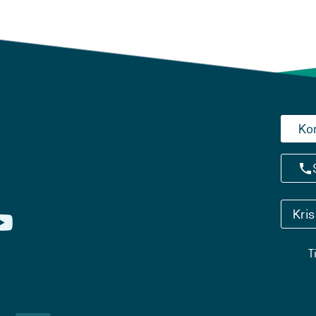
Ko
Kri
T