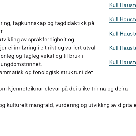
Kull Haus
Kull Haus
æring, fagkunnskap og fagdidaktikk på
t.
Kull Haus
tvikling av språkferdigheit og
 ei innføring i eit rikt og variert utval
Kull Haust
sonleg og fagleg vekst og til bruk i
Kull Haus
 ungdomstrinnet.
mmatisk og fonologisk struktur i det
om kjenneteiknar elevar på dei ulike trinna og deira
 kulturelt mangfald, vurdering og utvikling av digital
.