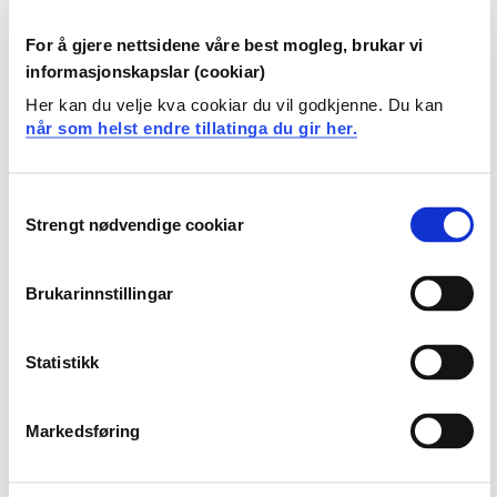
2019
For å gjere nettsidene våre best mogleg, brukar vi
Krav: 10 studiepoeng
informasjonskapslar (cookiar)
Her kan du velje kva cookiar du vil godkjenne. Du kan
Videreutdanninger- Nautikk vår 2019
når som helst endre tillatinga du gir her.
Maritim jus 2
Krav: 7,5 studiepoeng
Consent
Strengt nødvendige cookiar
Selection
Obligatoriske emner
Brukarinnstillingar
EVN1005
Statistikk
Maritim jus 2
Semester: 1
7,5 sp
Markedsføring