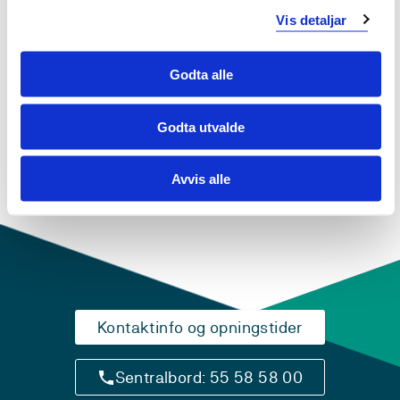
Videreutdanninger Nautikk vår 2019
Vis detaljar
Maritim It og sikkerhet
Obligatoriske emner
Godta alle
EVN1006
Godta utvalde
Maritime IT-system og sikkerheit
Avvis alle
Semester: 1
7,5 sp
Kontaktinfo og opningstider
Sentralbord: 55 58 58 00