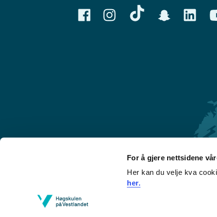
For å gjere nettsidene vå
Her kan du velje kva cook
Førde
her.
Sogndal
Bergen