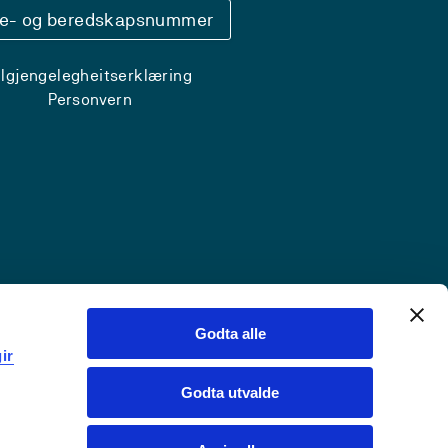
se- og beredskapsnummer
ilgjengelegheitserklæring
Personvern
Godta alle
ir
Godta utvalde