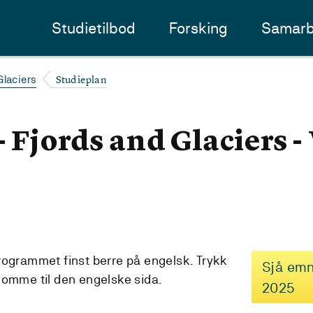
Studietilbod
Forsking
Samarb
Studieplan
Glaciers
- Fjords and Glaciers -
rogrammet finst berre på engelsk. Trykk
Sjå emn
komme til den engelske sida.
2025