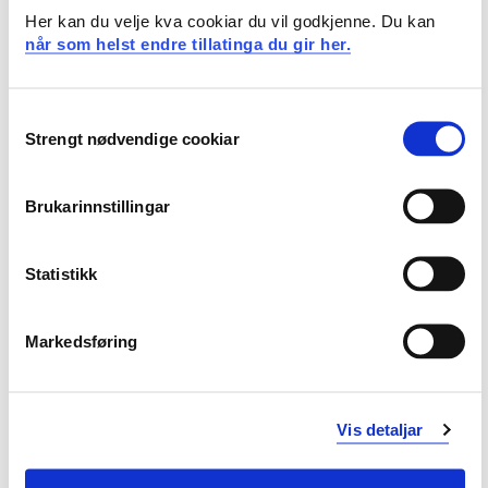
Her kan du velje kva cookiar du vil godkjenne. Du kan
når som helst endre tillatinga du gir her.
Studiestart 2013h
Consent
Strengt nødvendige cookiar
Selection
Utdanningsplan 2020 høst, 0
forkurspoeng
Brukarinnstillingar
Oversikt
Statistikk
Forkurs for ingeniørutdanning
Markedsføring
Obligatoriske emner
Vis detaljar
FOR015