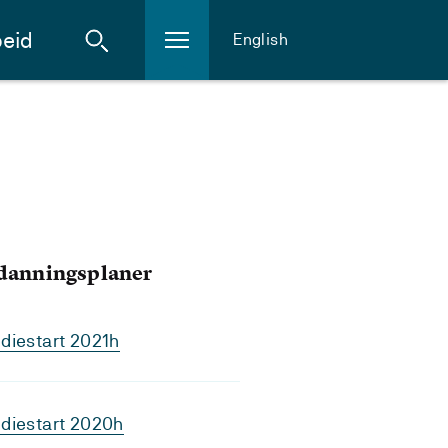
eid
English
tdanningsplaner
diestart 2021h
diestart 2020h