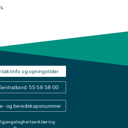
fk
ntaktinfo og opningstider
Sentralbord: 55 58 58 00
se- og beredskapsnummer
ilgjengelegheitserklæring