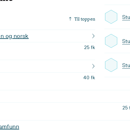
Stu
Til toppen
n og norsk
Stu
25 fk
Stu
40 fk
25 
samfunn