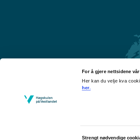
For å gjere nettsidene vå
Her kan du velje kva cook
Førde
her.
Sogndal
Bergen
Stord
Haugesund
Consent
Strengt nødvendige cooki