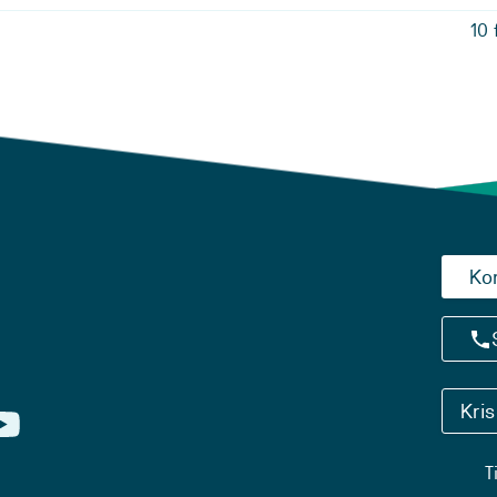
10 
Ko
Kri
T