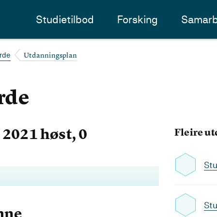
Studietilbod
Forsking
Samarb
Utdanningsplan
ørde
ørde
2021 høst, 0
Fleire u
Stu
Stu
mne