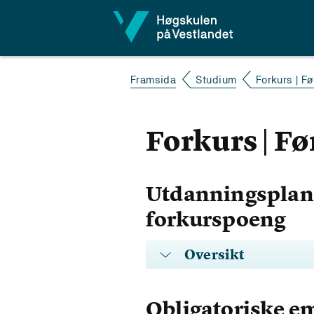
Hopp til innhald
Framsida
Studium
Forkurs | F
Forkurs | F
Utdanningsplan 
forkurspoeng
Oversikt
Obligatoriske e