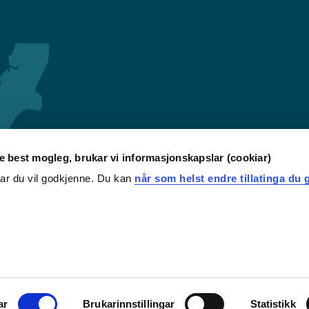
re best mogleg, brukar vi informasjonskapslar (cookiar)
iar du vil godkjenne. Du kan
når som helst endre tillatinga du g
ar
Brukarinnstillingar
Statistikk