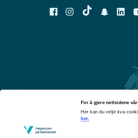
For å gjere nettsidene vå
Her kan du velje kva cook
Førde
her.
Sogndal