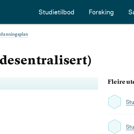
Studietilbod
Forsking
S
tdanningsplan
(desentralisert)
Fleire u
Stu
Stu