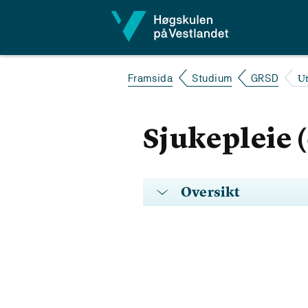
Hopp til innhald
U
Framsida
Studium
GRSD
Sjukepleie 
Oversikt