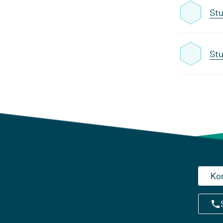
Stu
Stu
Ko