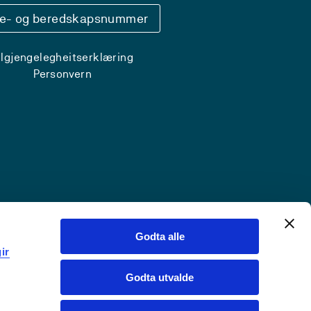
se- og beredskapsnummer
ilgjengelegheitserklæring
Personvern
Godta alle
ir
Godta utvalde