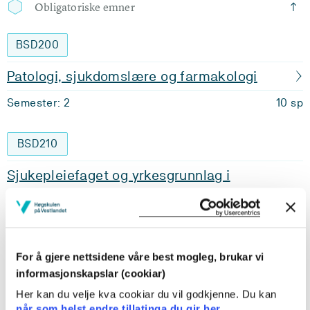
Obligatoriske emner
BSD200
Patologi, sjukdomslære og farmakologi
Semester: 2
10 sp
BSD210
Sjukepleiefaget og yrkesgrunnlag i
spesialisthelsetenesta inkludert
praksisstudier i sjukehus, medisinsk fokus
Semester: 3
14 sp
For å gjere nettsidene våre best mogleg, brukar vi
informasjonskapslar (cookiar)
BSD220
Her kan du velje kva cookiar du vil godkjenne. Du kan
når som helst endre tillatinga du gir her.