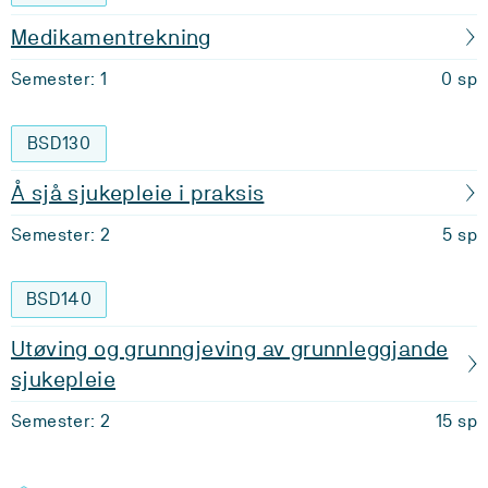
Medikamentrekning
Semester: 1
0 sp
BSD130
Å sjå sjukepleie i praksis
Semester: 2
5 sp
BSD140
Utøving og grunngjeving av grunnleggjande
sjukepleie
Semester: 2
15 sp