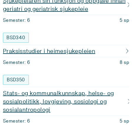
Sjukepleiaren sin funksjon og oppgåve innan
geriatri og geriatrisk sjukepleie
Semester: 6
5 sp
BSD340
Praksisstudier i heimesjukepleien
Semester: 6
8 sp
BSD350
Stats- og kommunalkunnskap, helse- og
sosialpolitikk, lovgjeving, sosiologi og
sosialantropologi
Semester: 6
5 sp