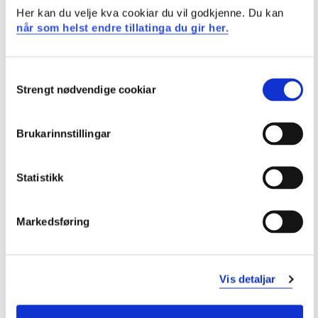
Her kan du velje kva cookiar du vil godkjenne. Du kan
MAS136
når som helst endre tillatinga du gir her.
Praksis som ingeniør i bedrift
Consent
Semester: 5
10 sp
Strengt nødvendige cookiar
Selection
MAS137
Brukarinnstillingar
Forbetringsleiing - Leanleiing
Statistikk
Semester: 5
10 sp
MAT151
Markedsføring
Vidaregåande matematikk og fysikk for bygg
og maskin
Vis detaljar
Semester: 5
10 sp