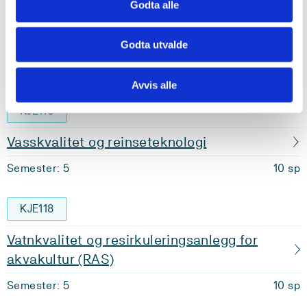
Godta alle
Krav: 30 studiepoeng
Godta utvalde
Obligatoriske emner
Avvis alle
KJE110
Vasskvalitet og reinseteknologi
Semester: 5
10 sp
KJE118
Vatnkvalitet og resirkuleringsanlegg for
akvakultur (RAS)
Semester: 5
10 sp