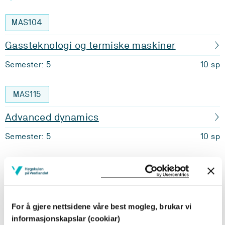
MAS104
Gassteknologi og termiske maskiner
Semester: 5
10 sp
MAS115
Advanced dynamics
Semester: 5
10 sp
MAS135
Matlab for Maskiningeniørar
For å gjere nettsidene våre best mogleg, brukar vi
Semester: 5
10 sp
informasjonskapslar (cookiar)