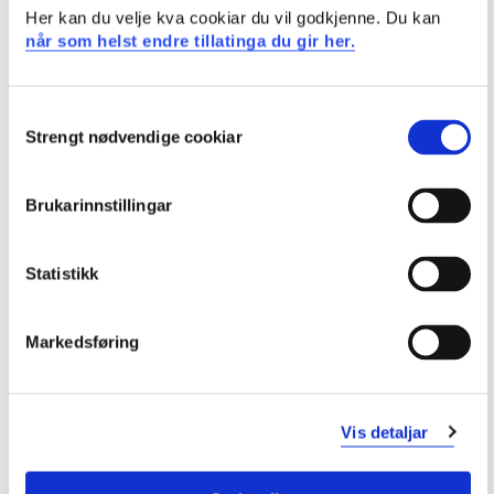
Kommunikasjon, relasjon og samhandling
Her kan du velje kva cookiar du vil godkjenne. Du kan
når som helst endre tillatinga du gir her.
Semester: 1
15 sp
Consent
HEL514
Strengt nødvendige cookiar
Selection
Forsking og fagutvikling- prosjektplan
Brukarinnstillingar
Semester: 2
7,5 sp
Statistikk
HELP1
Praksisstudier
Markedsføring
Semester: 2
15 sp
Vis detaljar
MAMET1HE
Vitskapsteori, etikk og metode