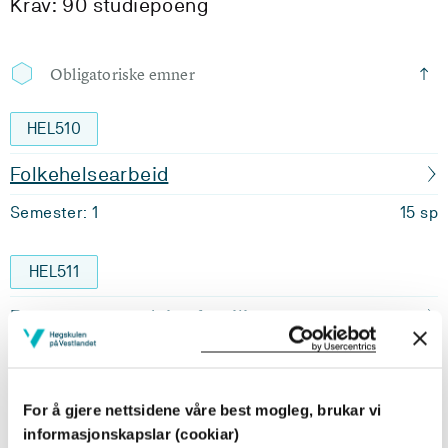
Krav: 90 studiepoeng
Obligatoriske emner
HEL510
Folkehelsearbeid
Semester: 1
15 sp
HEL511
Barn, unge og deira familie
Semester: 1
15 sp
For å gjere nettsidene våre best mogleg, brukar vi
HEL512
informasjonskapslar (cookiar)