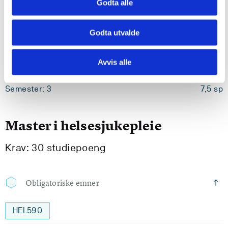
Godta alle
Semester: 2
15 sp
Godta utvalde
HEL515
Avvis alle
Leiing, tenesteforbetring og innovasjon
Semester: 3
7,5 sp
Master i helsesjukepleie
Krav: 30 studiepoeng
Obligatoriske emner
HEL590