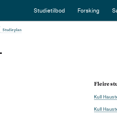
Studietilbod
Forsking
S
Studieplan
-
Fleire s
Kull Haus
Kull Haus