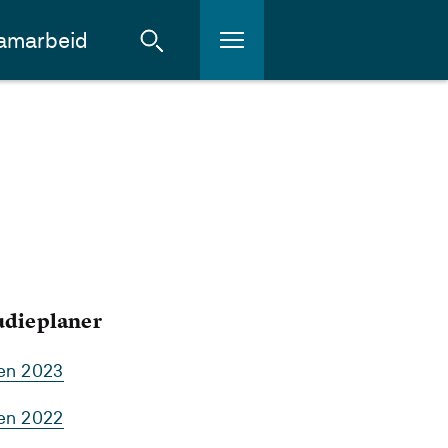
amarbeid
tudieplaner
ten 2023
ten 2022