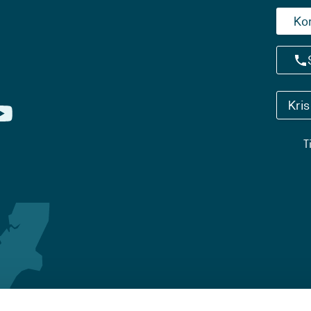
Ko
Kri
T