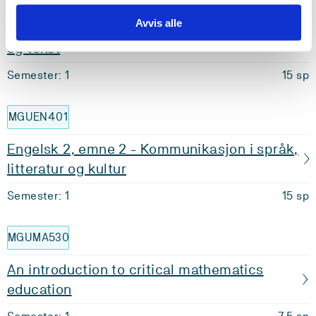
Avvis alle
Engelsk 2, emne 1 - Mangfold i kultur, språk
og tekst
Semester: 1
15 sp
MGUEN401
Engelsk 2, emne 2 - Kommunikasjon i språk,
litteratur og kultur
Semester: 1
15 sp
MGUMA530
An introduction to critical mathematics
education