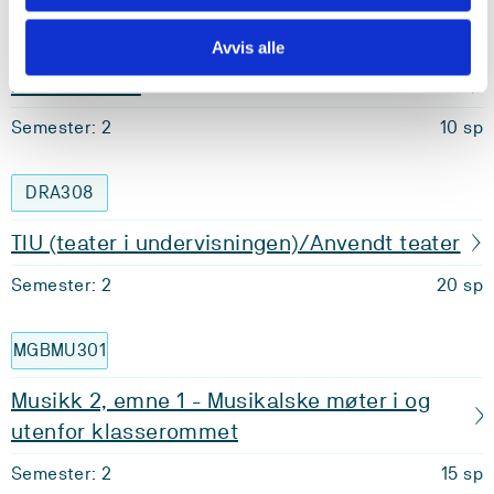
DRA307
Avvis alle
Kreativ Dans
Semester: 2
10 sp
DRA308
TIU (teater i undervisningen)/Anvendt teater
Semester: 2
20 sp
MGBMU301
Musikk 2, emne 1 - Musikalske møter i og
utenfor klasserommet
Semester: 2
15 sp