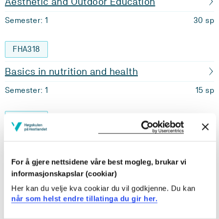
Aesthetic and Outdoor Education
Semester: 1
30 sp
FHA318
Basics in nutrition and health
Semester: 1
15 sp
MGUEN302
Engelsk 2, emne 1 - Mangfold i kultur, språk
og tekst
For å gjere nettsidene våre best mogleg, brukar vi
Semester: 1
informasjonskapslar (cookiar)
15 sp
Her kan du velje kva cookiar du vil godkjenne. Du kan
når som helst endre tillatinga du gir her.
MGUEN402