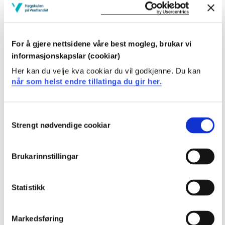
Ferdigheiter
Kandidaten
For å gjere nettsidene våre best mogleg, brukar vi
har grunnleggjande ferdigheiter i å tolke og å bruke
informasjonskapslar (cookiar)
lovreglar på konkrete problemstillingar
Her kan du velje kva cookiar du vil godkjenne. Du kan
kan framstille innhaldet i rettsreglar for andre
når som helst endre tillatinga du gir her.
kan identifisere problemstillingar som krev juridisk
utgreiing
kan analysere eit juridisk problem munnleg og
Consent
skriftleg.
Strengt nødvendige cookiar
Selection
Generell kompetanse
Brukarinnstillingar
Kandidaten
Statistikk
har eit godt grunnlag for vidare studium som kan gje
bachelor- eller mastergrad i jus eller i andre fag
har grunnleggjande ferdigheiter i analyse- og
Markedsføring