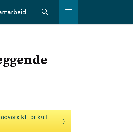
amarbeid
leggende
eoversikt for kull