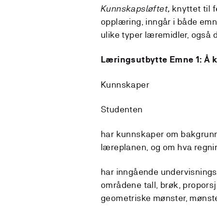
Kunnskapsløftet,
knyttet til
opplæring, inngår i både emne
ulike typer læremidler, også d
Læringsutbytte Emne 1: Å 
Kunnskaper
Studenten
har kunnskaper om bakgrunn 
læreplanen, og om hva regni
har inngående undervisningsku
områdene tall, brøk, proporsjo
geometriske mønster, mønste