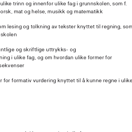
ike trinn og innenfor ulike fag i grunnskolen, som f.
norsk, mat og helse, musikk og matematikk
 lesing og tolkning av tekster knyttet til regning, so
i skolen
tlige og skriftlige uttrykks- og
ng i ulike fag, og om hvordan ulike former for
nsekvenser
for formativ vurdering knyttet til å kunne regne i ulik