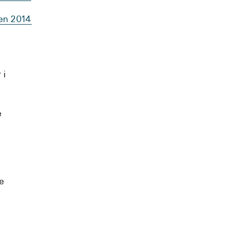
ten 2014
 i
e
e