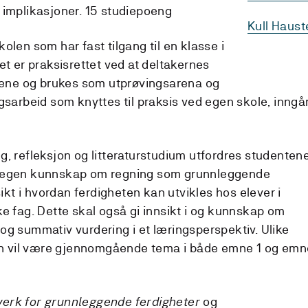
 implikasjoner. 15 studiepoeng
Kull Haus
olen som har fast tilgang til en klasse i
et er praksisrettet ved at deltakernes
diene og brukes som utprøvingsarena og
gsarbeid som knyttes til praksis ved egen skole, inngår
g, refleksjon og litteraturstudium utfordres studenten
ikle egen kunnskap om regning som grunnleggende
sikt i hvordan ferdigheten kan utvikles hos elever i
ke fag. Dette skal også gi innsikt i og kunnskap om
og summativ vurdering i et læringsperspektiv. Ulike
 vil være gjennomgående tema i både emne 1 og emn
rk for grunnleggende ferdigheter
og