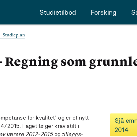
Studietilbod
Forsking
S
Studieplan
 - Regning som grunn
ompetanse for kvalitet" og er et nytt
Sjå emn
4/2015. Faget følger krav stilt i
2014
g av lærere 2012-2015
og
tilleggs-