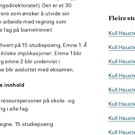
gsdirektoratet). Det er et 30
ere som ønsker å utvide sin
Fleire s
n arbeide med regning som
e fag på barnetrinnet.
Kull Haus
r, hvert på 15 studiepoeng, Emne 1:
Å
Kull Haus
aktiske implikasjoner
. Emne 1 blir
g emne 2 blir undervist i
Kull Haust
 blir avsluttet med eksamen.
Kull Haus
s innhold
Kull Haus
re ressurspersoner på skole- og
Kull Haust
 i alle fag.
Kull Haus
egne. 15 studiepoeng
Kull Haus