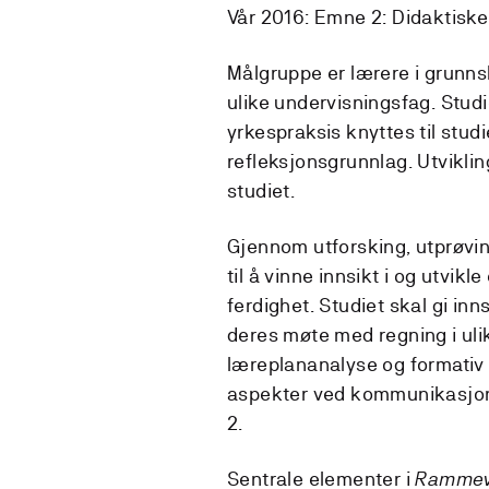
Vår 2016: Emne 2: Didaktiske
Målgruppe er lærere i grunnsk
ulike undervisningsfag. Studi
yrkespraksis knyttes til stu
refleksjonsgrunnlag. Utviklin
studiet.
Gjennom utforsking, utprøvin
til å vinne innsikt i og utv
ferdighet. Studiet skal gi inn
deres møte med regning i uli
læreplananalyse og formativ 
aspekter ved kommunikasjon
2.
Sentrale elementer i
Rammeve