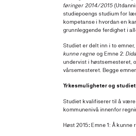
føringer 2014/2015
(Utdannin
studiepoengs studium for lær
kompetanse i hvordan en ka
grunnleggende ferdighet i all
Studiet er delt inn i to emne
kunne regne
og Emne 2:
Did
undervist i høstsemesteret, o
vårsemesteret. Begge emnene
Yrkesmuligheter og studiet
Studiet kvalifiserer til å væ
kommunenivå innenfor regning
Høst 2015
Emne 1: Å kunne r
: