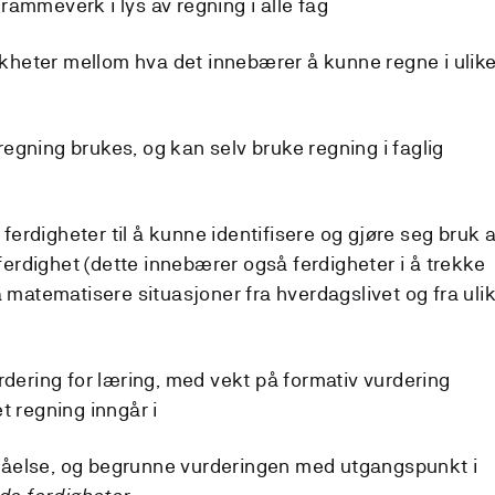
ammeverk i lys av regning i alle fag
heter mellom hva det innebærer å kunne regne i ulik
egning brukes, og kan selv bruke regning i faglig
erdigheter til å kunne identifisere og gjøre seg bruk 
rdighet (dette innebærer også ferdigheter i å trekke
å matematisere situasjoner fra hverdagslivet og fra uli
rdering for læring, med vekt på formativ vurdering
t regning inngår i
åelse, og begrunne vurderingen med utgangspunkt i