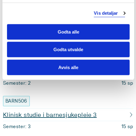
Vis detaljar
BARN505
Klinisk studie i barnesjukepleie 2
Godta alle
Semester: 2
10 sp
Godta utvalde
MAMET500
Avvis alle
Vitskapsteori, etikk og metode
Semester: 2
15 sp
BARN506
Klinisk studie i barnesjukepleie 3
Semester: 3
15 sp