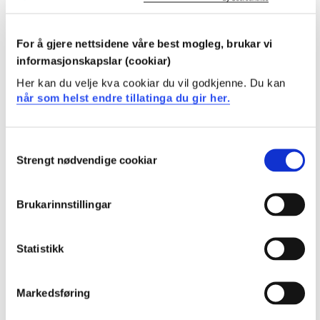
BARN502
For å gjere nettsidene våre best mogleg, brukar vi
Barnesjukepleie, grunnlagstenking og
informasjonskapslar (cookiar)
fagutvikling - fag og funksjon
Her kan du velje kva cookiar du vil godkjenne. Du kan
når som helst endre tillatinga du gir her.
Semester: 1
15 sp
Consent
BARN503
Strengt nødvendige cookiar
Selection
Barnesjukepleie - fag og yrkesutøving
Brukarinnstillingar
Semester: 1
10 sp
Statistikk
BARN504
Klinisk studie i barnesjukepleie 1
Markedsføring
Semester: 2
10 sp