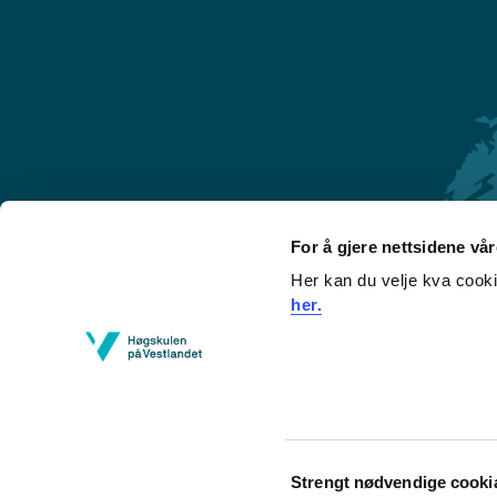
For å gjere nettsidene vå
Her kan du velje kva cook
Førde
her.
Sogndal
Bergen
Stord
Haugesund
Consent
Strengt nødvendige cooki
Selection