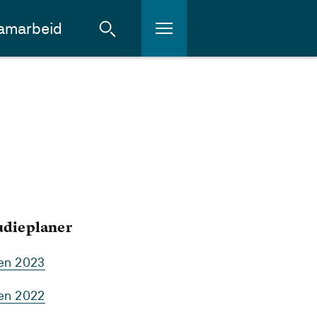
amarbeid
tudieplaner
ten 2023
ten 2022