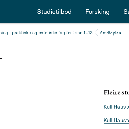
Studietilbod
Forsking
S
Studieplan
ing i praktiske og estetiske fag for trinn 1–13
-
Fleire s
Kull Haus
Kull Haus