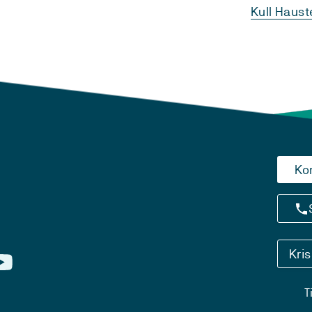
Kull Haust
Ko
Kri
T