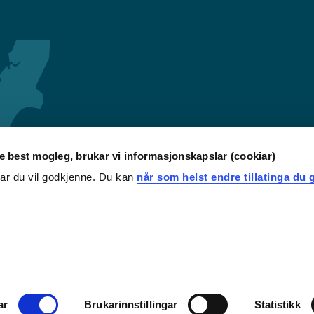
re best mogleg, brukar vi informasjonskapslar (cookiar)
iar du vil godkjenne. Du kan
når som helst endre tillatinga du g
ar
Brukarinnstillingar
Statistikk