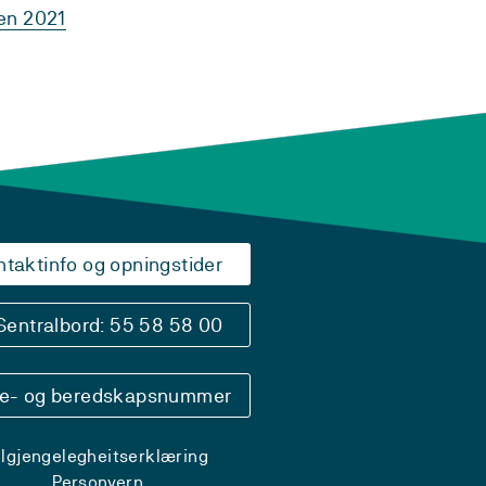
en 2021
ntaktinfo og opningstider
Sentralbord: 55 58 58 00
se- og beredskapsnummer
ilgjengelegheitserklæring
Personvern