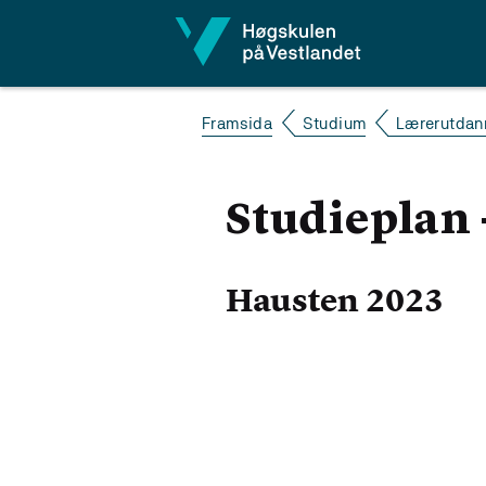
Hopp til innhald
Framsida
Studium
Lærerutdann
Studieplan 
Hausten 2023