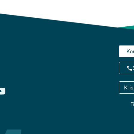
Ko
Kri
T