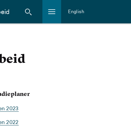
eid
English
rbeid
tudieplaner
ten 2023
ten 2022