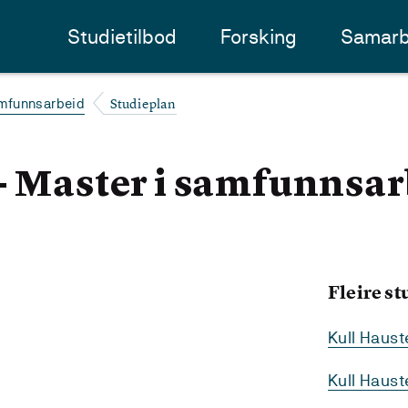
Studietilbod
Forsking
Samarb
Studieplan
mfunnsarbeid
- Master i samfunnsa
Fleire s
Kull Haus
Kull Haus