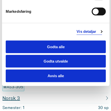
MAS3-302
Markedsføring
Matematikk 3
Semester: 1
30 sp
Vis detaljar
MAS3-303
Godta alle
Undervisning, vurdering og læring i
Godta utvalde
kroppsøving
Semester: 1
15 sp
Avvis alle
MAS3-305
Norsk 3
Semester: 1
30 sp