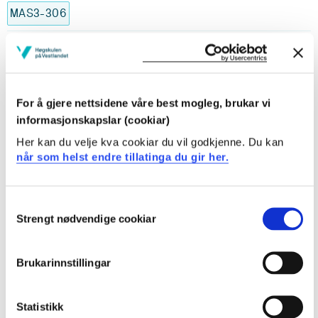
MAS3-306
Leiing av pedagogisk verksemd
Semester: 3
15 sp
For å gjere nettsidene våre best mogleg, brukar vi
MAS3-307
informasjonskapslar (cookiar)
Her kan du velje kva cookiar du vil godkjenne. Du kan
Masteroppgåve i læring og undervisning
når som helst endre tillatinga du gir her.
Semester: 3
45 sp
Consent
Strengt nødvendige cookiar
Valg av fordjuping
Selection
Krav: 30 studiepoeng
Brukarinnstillingar
Valgfrie emner
Statistikk