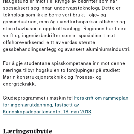
Haugesund er midt i ei klynge av bedrifter som har
spesialisert seg innan undervassteknologi. Dette er
teknologi som ikkje berre vert brukt i olje- og
gassindustrien, men òg i vindturbinparkar offshore og
store havbaserte oppdrettsanlegg. Regionen har fleire
verft og ingeniørbedrifter som er spesialisert mot
offshoreverksemd, eitt av verdas største
gassbehandlingsanlegg og avansert aluminiumsindustri.
For å gje studentane spisskompetanse inn mot denne
næringa tilbyr høgskulen to fordjupingar på studiet:
Marin konstruksjonsteknikk og Prosess- og
energiteknikk.
Studieprogrammet i maskin føl
Forskrift om rammeplan
for ingeniørutdanning, fastsett av
Kunnskapsdepartementet 18. mai 2018
.
Læringsutbytte