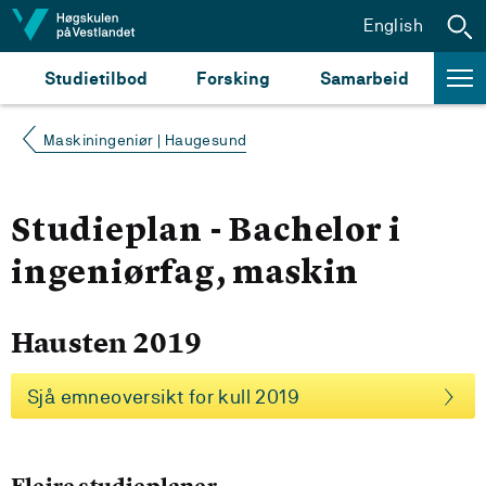
Hopp til innhald
English
Studietilbod
Forsking
Samarbeid
Maskiningeniør | Haugesund
Studieplan - Bachelor i
ingeniørfag, maskin
Hausten 2019
Sjå emneoversikt for kull 2019
Fleire studieplaner