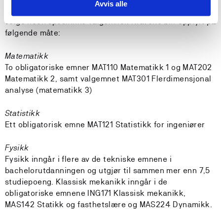
Avvis alle
Studenter som ønsker å oppfylle opptakskravene, må
velge noen spesifikke valgemner. Kravene blir oppfylt på
følgende måte:
Matematikk
To obligatoriske emner MAT110 Matematikk 1 og MAT202
Matematikk 2, samt valgemnet MAT301 Flerdimensjonal
analyse (matematikk 3)
Statistikk
Ett obligatorisk emne MAT121 Statistikk for ingeniører
Fysikk
Fysikk inngår i flere av de tekniske emnene i
bachelorutdanningen og utgjør til sammen mer enn 7,5
studiepoeng. Klassisk mekanikk inngår i de
obligatoriske emnene ING171 Klassisk mekanikk,
MAS142 Statikk og fasthetslære og MAS224 Dynamikk.