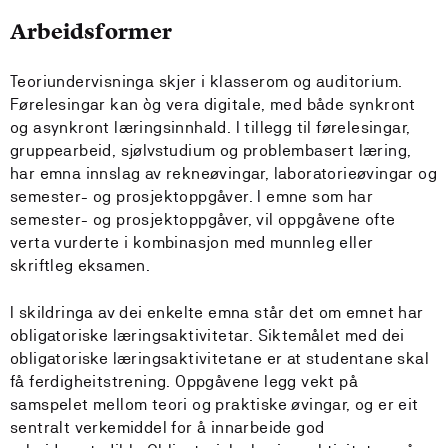
Arbeidsformer
Teoriundervisninga skjer i klasserom og auditorium.
Førelesingar kan òg vera digitale, med både synkront
og asynkront læringsinnhald. I tillegg til førelesingar,
gruppearbeid, sjølvstudium og problembasert læring,
har emna innslag av rekneøvingar, laboratorieøvingar og
semester- og prosjektoppgåver. I emne som har
semester- og prosjektoppgåver, vil oppgåvene ofte
verta vurderte i kombinasjon med munnleg eller
skriftleg eksamen.
I skildringa av dei enkelte emna står det om emnet har
obligatoriske læringsaktivitetar. Siktemålet med dei
obligatoriske læringsaktivitetane er at studentane skal
få ferdigheitstrening. Oppgåvene legg vekt på
samspelet mellom teori og praktiske øvingar, og er eit
sentralt verkemiddel for å innarbeide god