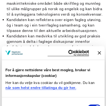
maskinttekniske området både skriftleg og munnleg
til ulike målgrupper på norsk og engelsk og kan bidra
til å synleggjera teknologiens verdi og konsekvensar.
Kandidaten kan reflektera over eigen fagleg utøving,
òg i team og i ein tverrfagleg samanheng, og kan
tilpasse denne til den aktuelle arbeidssituasjonen.
Kandidaten kan medvirka til utvikling av god praksis
gjennom å delta i faglege diskusjonar innenfor
fagfeltet og dela kunnskapane og erfaringane sine
med andre.
For å gjere nettsidene våre best mogleg, brukar vi
informasjonskapslar (cookiar)
Her kan du velje kva cookiar du vil godkjenne. Du kan
når som helst endre tillatinga du gir her.
Innhald
Foruten de grunnleggende fagene innen matematikk,
Consent