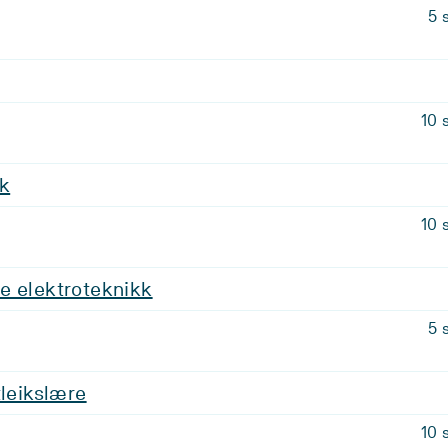
5 
10 
k
10 
e elektroteknikk
5 
tleikslære
10 