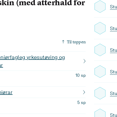
kin (med atterhald for
Stu
Stu
Til toppen
Stu
geniørfagleg yrkesutøving og
ar
Stu
10 sp
niørar
Stu
5 sp
Stu