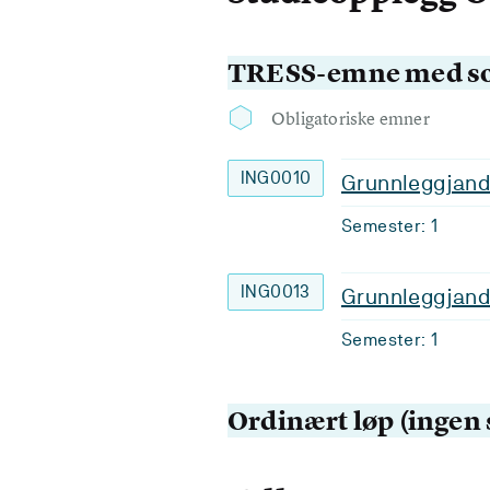
TRESS-emne med s
Obligatoriske emner
ING0010
Grunnleggjan
Semester: 1
ING0013
Grunnleggjand
Semester: 1
Ordinært løp (inge