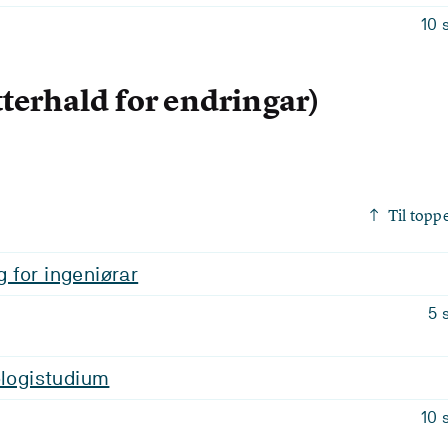
10 
terhald for endringar)
Til topp
 for ingeniørar
5 
ologistudium
10 