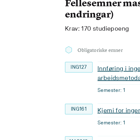
Fellesemner mas
endringar)
Krav: 170 studiepoeng
Obligatoriske emner
ING127
Innføring i in
arbeidsmetod
Semester: 1
ING161
Kjemi for inge
Semester: 1