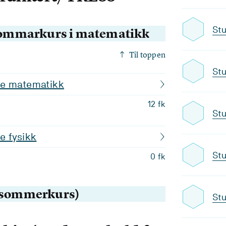
Stu
ommarkurs i matematikk
Til toppen
Stu
de matematikk
12 fk
Stu
e fysikk
Stu
0 fk
n sommerkurs)
Stu