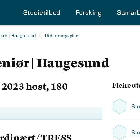
Studietilbod
Forsking
Samarb
Utdanningsplan
niør | Haugesund
niør | Haugesund
2023 høst, 180
Fleire u
Stu
Stu
Ordinært/TRESS