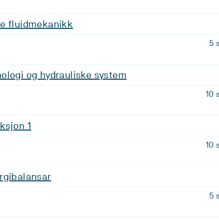
e fluidmekanikk
5 
ologi og hydrauliske system
10 
ksjon 1
10 
rgibalansar
5 