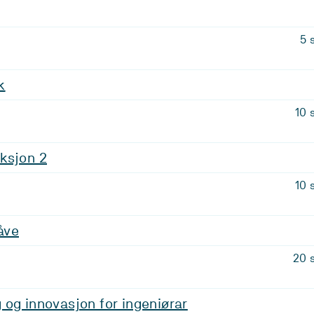
5 
k
10 
ksjon 2
10 
åve
20 
og innovasjon for ingeniørar