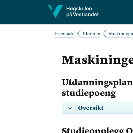
Hopp til innhald
Framsida
Studium
Maskininge
Maskininge
Utdanningsplan 
studiepoeng
Oversikt
Studieopplegg 