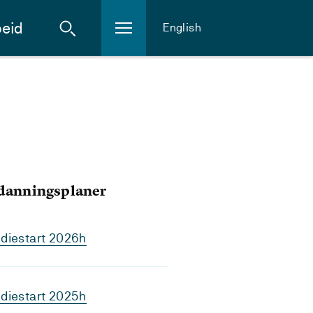
eid
English
tdanningsplaner
diestart 2026h
diestart 2025h