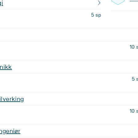
gi
5 sp
10 
nikk
5 
ilverking
10 
ingeniør